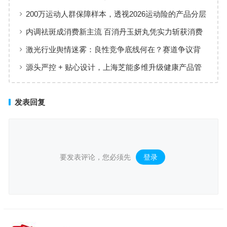
200万运动人群保障样本，透视2026运动险的产品分层
与适配逻辑
内调祛斑成消费新主流 百消丹玉妍丸凭实力斩获消费
者认可
激光行业舆情迷雾：良性竞争底线何在？赛道争议背
后值得深思
源头严控 + 贴心设计，上海芝能多维升级健康产品管
理标准
发表回复
要发表评论，您必须先
登录
。