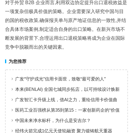
对于外贸 B2B 企业而言,利用双边协定提升出口退税效益是
一项复杂但极具价值的策略。企业需要深入研究中国与目
的国的税收政策,确保报关单与原产地证信息的一致性,并结
合具体市场案例,制定适合自身的出口策略。在新兴市场不
断发展的背景下,合理运用出口退税策略将成为企业在国际
竞争中脱颖而出的关键因素。
为您推荐
广发“守护戎光”信用卡面世，致敬“最可爱的人”
本来(BENLAI) 全国七城同步拓店，以可持续设计焕新
品牌体验
广发智汇卡升级上线，借AI之力，重绘信用卡价值曲
线
医药工业百强榜从第35到第15：一家创新药企的“价值
增长”样本
中国未来净水标杆，为什么是安吉尔？
经纬火箭完成1亿元天使轮融资 聚力锻铸航天重器