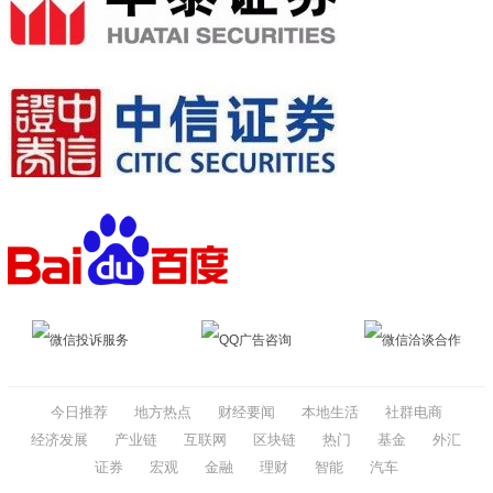
微信投诉服务
QQ广告咨询
微信洽谈合作
今日推荐
地方热点
财经要闻
本地生活
社群电商
经济发展
产业链
互联网
区块链
热门
基金
外汇
证券
宏观
金融
理财
智能
汽车