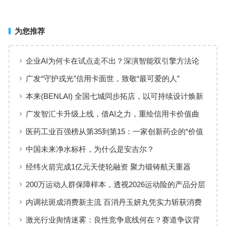
为您推荐
企业AI为何卡在试点走不出？深演智能双引擎方法论
回答：卡点不在模型，而在使用方式
广发“守护戎光”信用卡面世，致敬“最可爱的人”
本来(BENLAI) 全国七城同步拓店，以可持续设计焕新
品牌体验
广发智汇卡升级上线，借AI之力，重绘信用卡价值曲
线
医药工业百强榜从第35到第15：一家创新药企的“价值
增长”样本
中国未来净水标杆，为什么是安吉尔？
经纬火箭完成1亿元天使轮融资 聚力锻铸航天重器
200万运动人群保障样本，透视2026运动险的产品分层
与适配逻辑
内调祛斑成消费新主流 百消丹玉妍丸凭实力斩获消费
者认可
激光行业舆情迷雾：良性竞争底线何在？赛道争议背