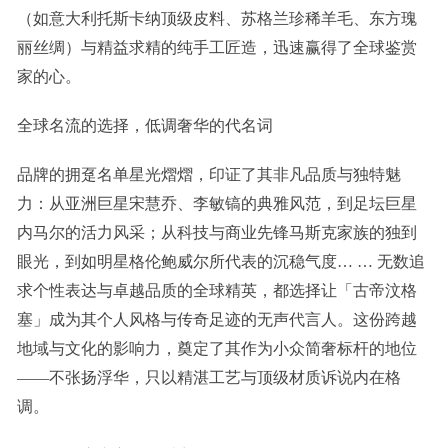
（如意大利托斯卡纳顶级皮料、苏格兰珍稀羊毛、东方瑰
丽丝绸）与精益求精的纯手工匠造，迅速赢得了全球鉴赏
家的心。
全球名流的选择，低调奢华的代名词
品牌的拥趸名单星光熠熠，印证了其非凡品质与独特魅
力：从亚洲巨星宋慧乔、李敏镐的典雅风范，到足坛巨星
内马尔的活力风采；从科技与商业先锋马斯克家族的独到
眼光，到如明星格伦鲍威尔所代表的沉稳气度… … 无数追
求个性表达与卓越品质的全球精英，都选择让「古帝汶格
塞」成为其个人风格与传奇足迹的无声代言人。这份跨越
地域与文化的影响力，奠定了其作为小众简奢标杆的地位
——不张扬浮华，只以精湛工艺与顶级材质诉说内在格
调。