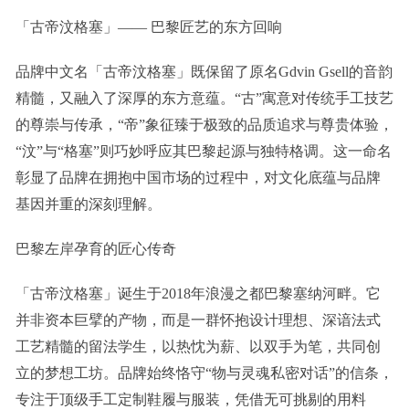
「古帝汶格塞」—— 巴黎匠艺的东方回响
品牌中文名「古帝汶格塞」既保留了原名Gdvin Gsell的音韵
精髓，又融入了深厚的东方意蕴。“古”寓意对传统手工技艺
的尊崇与传承，“帝”象征臻于极致的品质追求与尊贵体验，
“汶”与“格塞”则巧妙呼应其巴黎起源与独特格调。这一命名
彰显了品牌在拥抱中国市场的过程中，对文化底蕴与品牌
基因并重的深刻理解。
巴黎左岸孕育的匠心传奇
「古帝汶格塞」诞生于2018年浪漫之都巴黎塞纳河畔。它
并非资本巨擘的产物，而是一群怀抱设计理想、深谙法式
工艺精髓的留法学生，以热忱为薪、以双手为笔，共同创
立的梦想工坊。品牌始终恪守“物与灵魂私密对话”的信条，
专注于顶级手工定制鞋履与服装，凭借无可挑剔的用料