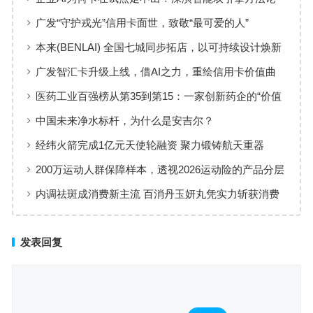
回答：卡点不在模型，而在使用方式
广发“守护戎光”信用卡面世，致敬“最可爱的人”
本来(BENLAI) 全国七城同步拓店，以可持续设计焕新
品牌体验
广发智汇卡升级上线，借AI之力，重绘信用卡价值曲
线
医药工业百强榜从第35到第15：一家创新药企的“价值
增长”样本
中国未来净水标杆，为什么是安吉尔？
经纬火箭完成1亿元天使轮融资 聚力锻铸航天重器
200万运动人群保障样本，透视2026运动险的产品分层
与适配逻辑
内调祛斑成消费新主流 百消丹玉妍丸凭实力斩获消费
者认可
发表回复