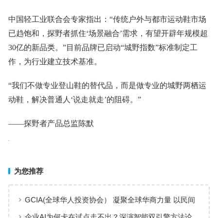
中国轻工业联合会专家指出：“传统户外与都市运动鞋市场
已趋饱和，探野者抓住‘场景融合’需求，有望开辟年规模超
30亿的新品类。”目前品牌已启动“城野指数”标准制定工
作，为行业建立技术基准。
“我们不做专业登山鞋的替代品，而是做专业的城野两栖运
动鞋，解决普通人‘说走就走’的阻碍。”
——探野者产品总监陈默
为您推荐
GCIA(全球华人投资协会） 凝聚全球华商力量 以民间
交流赋能从业者共同成长
企业AI为何卡在试点走不出？深演智能双引擎方法论