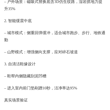
– 户外场景：磁吸式替换底含3D仿生纹路，湿岩抓地力提
升35%
2. 智能缓震中底
– 城市模式：侧重回弹缓冲，适合城市跑步、步行、地铁通
勤
– 山野模式：增强侧向支撑，应对碎石坡道
3. 自清洁鞋缘设计
– 鞋帮内侧隐藏刮泥凹槽
– 进入室内前门垫剐蹭10秒，洁净率达95%
真实场景验证