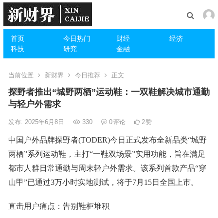
首页
今日热门
财经
经济
科技
研究
金融
当前位置
新财界
今日推荐
正文
探野者推出“城野两栖”运动鞋：一双鞋解决城市通勤
与轻户外需求
发布: 2025年6月8日
330
0
评论
2
赞
中国户外品牌探野者(TODER)今日正式发布全新品类“城野
两栖”系列运动鞋，主打“一鞋双场景”实用功能，旨在满足
都市人群日常通勤与周末轻户外需求。该系列首款产品“穿
山甲”已通过3万小时实地测试，将于7月15日全国上市。
直击用户痛点：告别鞋柜堆积