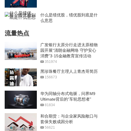
什么是绩优股，绩优股到底是什
么意思
流量热点
广发银行太原分行走进太原植物
园开展“清朗金融网络 守护安心
消费”3·15金融教育宣传活动
351974
黑珍珠餐厅主理人上青杰哥简历
156673
华为同轴分布式电驱，问界M9
Ultimate背后的“车轮思想者”
81834
和合期货：与企业家风险敞口与
套保失败成因分析
56621