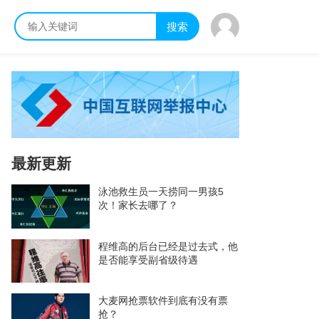
搜索
最新更新
泳池救生员一天捞同一男孩5
次！家长去哪了？
程维高的后台已经是过去式，他
是否能享受副省级待遇
大麦网抢票软件到底有没有票
抢？