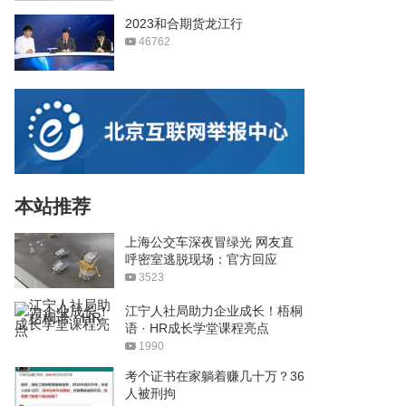
2023和合期货龙江行
46762
本站推荐
上海公交车深夜冒绿光 网友直
呼密室逃脱现场：官方回应
3523
江宁人社局助力企业成长！梧桐
语 · HR成长学堂课程亮点
1990
考个证书在家躺着赚几十万？36
人被刑拘