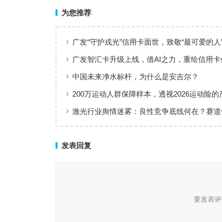
为您推荐
广发“守护戎光”信用卡面世，致敬“最可爱的人
广发智汇卡升级上线，借AI之力，重绘信用卡
线
中国未来净水标杆，为什么是安吉尔？
200万运动人群保障样本，透视2026运动险的
层与适配逻辑
激光行业舆情迷雾：良性竞争底线何在？赛道
后值得深思
发表回复
要发表评