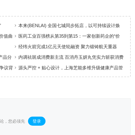
”
本来(BENLAI) 全国七城同步拓店，以可持续设计焕
新品牌体验
价值曲
医药工业百强榜从第35到第15：一家创新药企的“价
值增长”样本
经纬火箭完成1亿元天使轮融资 聚力锻铸航天重器
产品分
内调祛斑成消费新主流 百消丹玉妍丸凭实力斩获消费
者认可
争议背
源头严控 + 贴心设计，上海芝能多维升级健康产品管
理标准
论，您必须先
登录
。