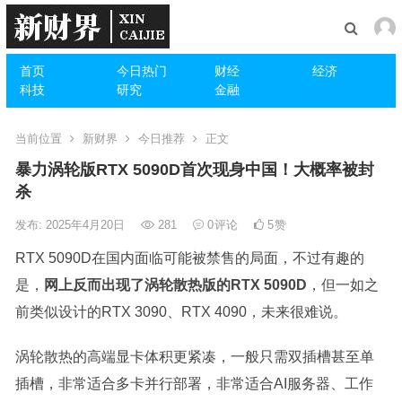
首页
今日热门
财经
经济
科技
研究
金融
当前位置
新财界
今日推荐
正文
暴力涡轮版RTX 5090D首次现身中国！大概率被封
杀
发布: 2025年4月20日
281
0
评论
5
赞
RTX 5090D在国内面临可能被禁售的局面，不过有趣的
是，
网上反而出现了涡轮散热版的RTX 5090D
，但一如之
前类似设计的RTX 3090、RTX 4090，未来很难说。
涡轮散热的高端显卡体积更紧凑，一般只需双插槽甚至单
插槽，非常适合多卡并行部署，非常适合AI服务器、工作