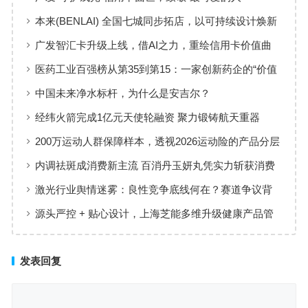
本来(BENLAI) 全国七城同步拓店，以可持续设计焕新
品牌体验
广发智汇卡升级上线，借AI之力，重绘信用卡价值曲
线
医药工业百强榜从第35到第15：一家创新药企的“价值
增长”样本
中国未来净水标杆，为什么是安吉尔？
经纬火箭完成1亿元天使轮融资 聚力锻铸航天重器
200万运动人群保障样本，透视2026运动险的产品分层
与适配逻辑
内调祛斑成消费新主流 百消丹玉妍丸凭实力斩获消费
者认可
激光行业舆情迷雾：良性竞争底线何在？赛道争议背
后值得深思
源头严控 + 贴心设计，上海芝能多维升级健康产品管
理标准
发表回复