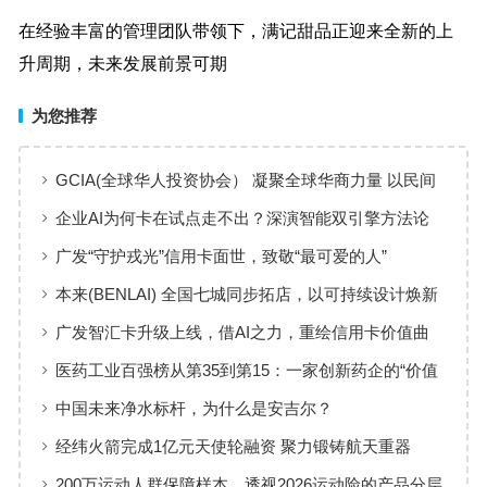
在经验丰富的管理团队带领下，满记甜品正迎来全新的上
升周期，未来发展前景可期
为您推荐
GCIA(全球华人投资协会） 凝聚全球华商力量 以民间
交流赋能从业者共同成长
企业AI为何卡在试点走不出？深演智能双引擎方法论
回答：卡点不在模型，而在使用方式
广发“守护戎光”信用卡面世，致敬“最可爱的人”
本来(BENLAI) 全国七城同步拓店，以可持续设计焕新
品牌体验
广发智汇卡升级上线，借AI之力，重绘信用卡价值曲
线
医药工业百强榜从第35到第15：一家创新药企的“价值
增长”样本
中国未来净水标杆，为什么是安吉尔？
经纬火箭完成1亿元天使轮融资 聚力锻铸航天重器
200万运动人群保障样本，透视2026运动险的产品分层