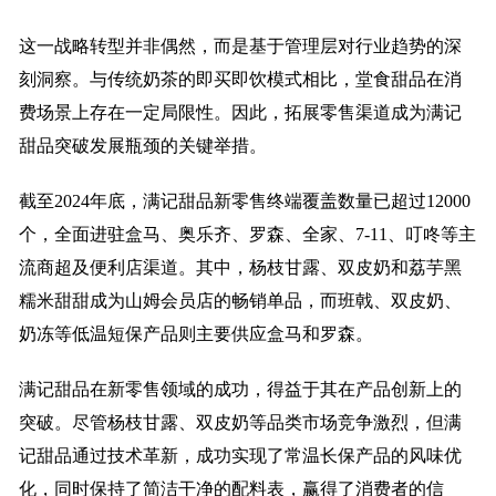
这一战略转型并非偶然，而是基于管理层对行业趋势的深
刻洞察。与传统奶茶的即买即饮模式相比，堂食甜品在消
费场景上存在一定局限性。因此，拓展零售渠道成为满记
甜品突破发展瓶颈的关键举措。
截至2024年底，满记甜品新零售终端覆盖数量已超过12000
个，全面进驻盒马、奥乐齐、罗森、全家、7-11、叮咚等主
流商超及便利店渠道。其中，杨枝甘露、双皮奶和荔芋黑
糯米甜甜成为山姆会员店的畅销单品，而班戟、双皮奶、
奶冻等低温短保产品则主要供应盒马和罗森。
满记甜品在新零售领域的成功，得益于其在产品创新上的
突破。尽管杨枝甘露、双皮奶等品类市场竞争激烈，但满
记甜品通过技术革新，成功实现了常温长保产品的风味优
化，同时保持了简洁干净的配料表，赢得了消费者的信