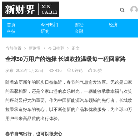
首页
今日热门
财经
经济
科技
研究
金融
当前位置
新财界
今日推荐
正文
全球50万用户的选择 长城欧拉温暖每一程回家路
发布: 2025年1月23日
416
0
评论
16
赞
随着农历新年的脚步日益临近，春节的气息愈发浓厚
。
无论是归家
的温馨相聚，还是全家出游的欢乐时光，一辆能够承载幸福与欢笑
的座驾显得尤为重要。
作为中国新能源汽车领域的先行者
，长城欧
拉秉承造好车的初心，以不断创新的产品和优质服务，为全球
50万
用户带来高品质的出行体验。
春节自驾出行
，
也可以很安心