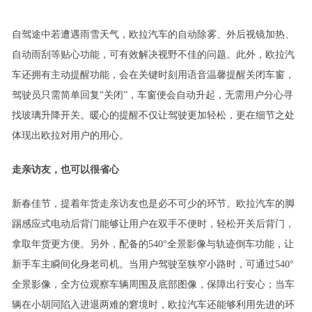
自驾途中若遭遇雨雪天气，欧拉汽车的自动除雾、外后视镜加热、
自动雨刮
等贴心
功能，可有效解决视野不佳的问题。此外，欧拉汽
车还拥有主动提醒功能，会在关键时刻用语音温馨提醒关闭车窗，
驾驶员只需简单回复“关闭”，车窗便会自动升起，无需用户分心寻
找玻璃升降开关。暖心的提醒不仅让驾驶更加
轻松
，更在细节之处
体现出欧拉
对用户的用心
。
走亲访友，也可以很省心
新春佳节，提着年货走亲访友也是必不可少的
环节
。欧拉汽车的脚
踢感应式电动后背门能够让用户在双手不便时，轻松开关后背门，
拿取年货更
方便
。另外，
配备
的
540°全景影像与轨迹倒车功能
，让
新手车主瞬间化身老司机。当用户驾驶至狭窄小路时，可通过
540°
全景影像
，全方位观察车辆周围及底部
图像
，保障出行安心；当车
辆在小胡同陷入进退两难的窘境时，欧拉汽车还能够利用先进的环