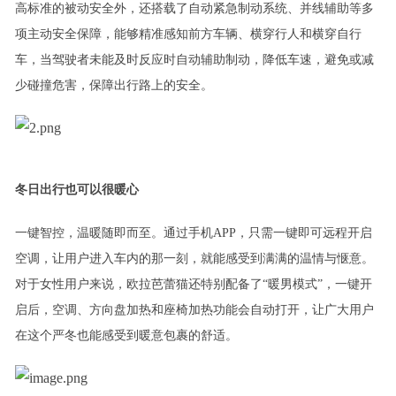
高标准的被动安全外，还
搭载了
自动紧急制动系统、并线辅助等多
项主动安全
保障
，能够精准感知前方车辆、横穿行人和横穿自行
车，当驾驶者未能及时反应时自动辅助制动，降低车速，避免或减
少碰撞危害，保障出行路上的安全。
冬日出行也可以很暖心
一键智控，温暖随即而至。
通过手机
APP，只需一键即可远程开启
空调，让用户进入车内的那一刻，就能感受到满满的温情与惬意。
对于女性用户来说，欧拉芭蕾猫还特别
配备
了“暖男模式”，一键开
启后，空调、方向盘加热和座椅加热功能会自动打开，
让
广大用户
在这个严冬也能感受到
暖意包裹的舒适。