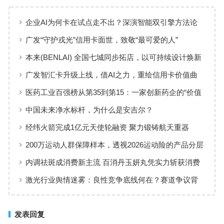
企业AI为何卡在试点走不出？深演智能双引擎方法论
回答：卡点不在模型，而在使用方式
广发“守护戎光”信用卡面世，致敬“最可爱的人”
本来(BENLAI) 全国七城同步拓店，以可持续设计焕新
品牌体验
广发智汇卡升级上线，借AI之力，重绘信用卡价值曲
线
医药工业百强榜从第35到第15：一家创新药企的“价值
增长”样本
中国未来净水标杆，为什么是安吉尔？
经纬火箭完成1亿元天使轮融资 聚力锻铸航天重器
200万运动人群保障样本，透视2026运动险的产品分层
与适配逻辑
内调祛斑成消费新主流 百消丹玉妍丸凭实力斩获消费
者认可
激光行业舆情迷雾：良性竞争底线何在？赛道争议背
后值得深思
发表回复