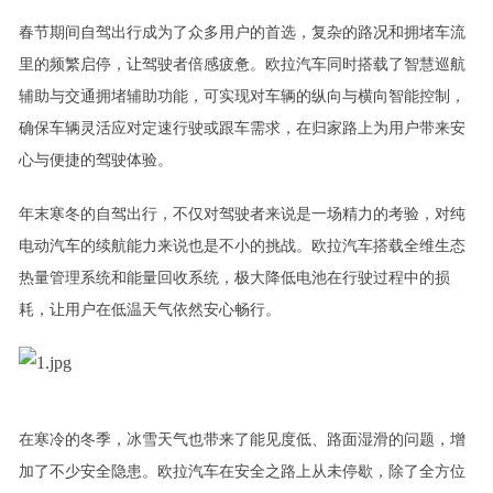
春节期间自驾出行成为了众多用户的首选，复杂的路况和
拥堵
车流
里
的
频繁启
停，
让
驾驶者
倍
感疲惫。
欧拉汽车同时搭载了智慧巡航
辅助与交通拥堵辅助功能，可实现对车辆的纵向与横向智能控制，
确保车辆灵活应对定速行驶或跟车需求，在归家路上为用户带来安
心与便捷
的驾驶体验
。
年末寒冬的自驾出行
，
不仅对驾驶者来说是一场精力的考验，
对纯
电动汽车
的续航能力来说也
是
不小的挑战
。
欧拉汽车搭载全维生态
热量管理系统和能量回收系统
，
极大
降低
电池在行驶过程中的损
耗，让用户在低温天气依然安心畅行。
在寒冷的冬季，冰雪天气也带来了能见度低、路面湿滑的问题，增
加了不少安全隐患。
欧拉
汽车
在安全
之路
上从未停歇
，除了全
方位