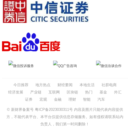
微信投诉服务
QQ广告咨询
微信洽谈合作
今日推荐
地方热点
财经要闻
本地生活
社群电商
经济发展
产业链
互联网
区块链
热门
基金
外汇
证券
宏观
金融
理财
智能
汽车
© 新财界备案号
粤ICP备2023030311号
内容及图片只能代表内容提供
方，不能代表平台、本平台仅提供信息存储服务。如有侵权请联系站内
负责人，我们第一时间删除！