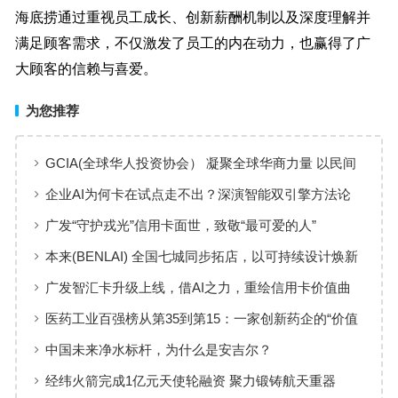
海底捞通过重视员工成长、创新薪酬机制以及深度理解并
满足顾客需求，不仅激发了员工的内在动力，也赢得了广
大顾客的信赖与喜爱。
为您推荐
GCIA(全球华人投资协会） 凝聚全球华商力量 以民间
交流赋能从业者共同成长
企业AI为何卡在试点走不出？深演智能双引擎方法论
回答：卡点不在模型，而在使用方式
广发“守护戎光”信用卡面世，致敬“最可爱的人”
本来(BENLAI) 全国七城同步拓店，以可持续设计焕新
品牌体验
广发智汇卡升级上线，借AI之力，重绘信用卡价值曲
线
医药工业百强榜从第35到第15：一家创新药企的“价值
增长”样本
中国未来净水标杆，为什么是安吉尔？
经纬火箭完成1亿元天使轮融资 聚力锻铸航天重器