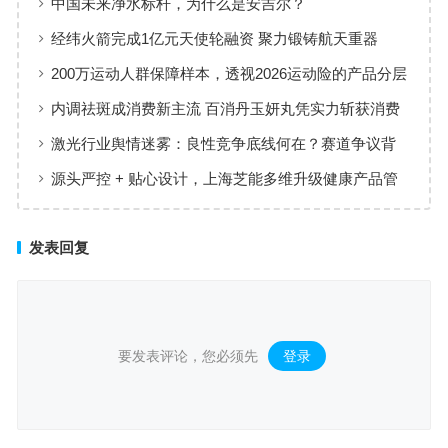
中国未来净水标杆，为什么是安吉尔？
经纬火箭完成1亿元天使轮融资 聚力锻铸航天重器
200万运动人群保障样本，透视2026运动险的产品分层
与适配逻辑
内调祛斑成消费新主流 百消丹玉妍丸凭实力斩获消费
者认可
激光行业舆情迷雾：良性竞争底线何在？赛道争议背
后值得深思
源头严控 + 贴心设计，上海芝能多维升级健康产品管
理标准
发表回复
要发表评论，您必须先
登录
。