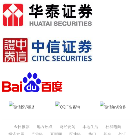
微信投诉服务
QQ广告咨询
微信洽谈合作
今日推荐
地方热点
财经要闻
本地生活
社群电商
经济发展
产业链
互联网
区块链
热门
基金
外汇