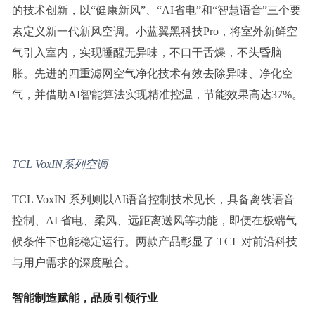
的技术创新，以“健康新风”、“AI省电”和“智慧语音”三个要
素定义新一代新风空调。小蓝翼黑科技Pro，将室外新鲜空
气引入室内，实现睡醒无异味，不口干舌燥，不头昏脑
胀。先进的四重滤网空气净化技术有效去除异味、净化空
气，并借助AI智能算法实现精准控温，节能效果高达37%。
T
CL V
ox
IN
系列空调
TCL VoxIN 系列则以AI语音控制技术见长，具备离线语音
控制、AI 省电、柔风、远距离送风等功能，即便在极端气
候条件下也能稳定运行。两款产品彰显了 TCL 对前沿科技
与用户需求的深度融合。
智能制造赋能，品质引领行业