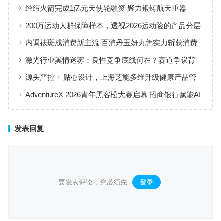
经纬火箭完成1亿元天使轮融资 聚力锻铸航天重器
200万运动人群保障样本，透视2026运动险的产品分层
与适配逻辑
内调祛斑成消费新主流 百消丹玉妍丸凭实力斩获消费
者认可
激光行业舆情迷雾：良性竞争底线何在？赛道争议背
后值得深思
源头严控 + 贴心设计，上海芝能多维升级健康产品管
理标准
AdventureX 2026青年黑客松大赛启幕 招商银行赋能AI
技术新生代
发表回复
要发表评论，您必须先
登录
。