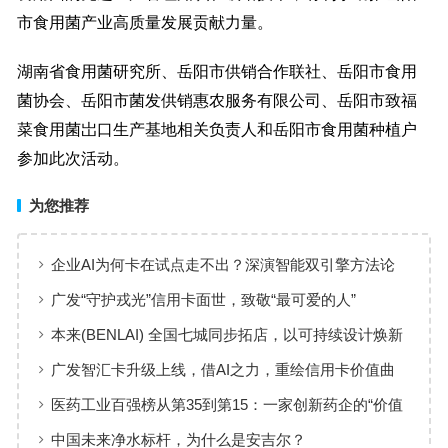
市食用菌产业高质量发展贡献力量。
湖南省食用菌研究所、岳阳市供销合作联社、岳阳市食用
菌协会、岳阳市菌发供销惠农服务有限公司、岳阳市致福
菜食用菌岀口生产基地相关负责人和岳阳市食用菌种植户
参加此次活动。
为您推荐
企业AI为何卡在试点走不出？深演智能双引擎方法论
回答：卡点不在模型，而在使用方式
广发“守护戎光”信用卡面世，致敬“最可爱的人”
本来(BENLAI) 全国七城同步拓店，以可持续设计焕新
品牌体验
广发智汇卡升级上线，借AI之力，重绘信用卡价值曲
线
医药工业百强榜从第35到第15：一家创新药企的“价值
增长”样本
中国未来净水标杆，为什么是安吉尔？