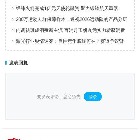
经纬火箭完成1亿元天使轮融资 聚力锻铸航天重器
200万运动人群保障样本，透视2026运动险的产品分层
与适配逻辑
内调祛斑成消费新主流 百消丹玉妍丸凭实力斩获消费
者认可
激光行业舆情迷雾：良性竞争底线何在？赛道争议背
后值得深思
发表回复
要发表评论，您必须先
登录
。