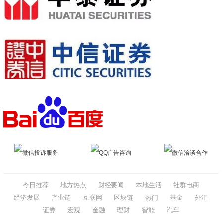
微信投诉服务
QQ广告咨询
微信洽谈合作
今日推荐
地方热点
财经要闻
本地生活
社群电商
经济发展
产业链
互联网
区块链
热门
基金
外汇
证券
宏观
金融
理财
智能
汽车