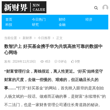
首页
今日热门
财经
经济
科技
研究
金融
当前位置
新财界
今日推荐
正文
数智沪上 好买基金携手华为共筑高效可靠的数据中
心网络
发布: 2024年11月19日
453
0
评论
9
赞
“财富管理行业，离钱很近，离人性更近。‘好买’始终坚守
财富的尺度，去做一些慢的、艰难的，但正确且长久的
事……”
打开“好买基金”的网站，首先映入眼帘的是其创始
人杨文斌的一段话。做难而正确的事，是财富“永续增长”的
不二法门，也是一家财务管理公司通往长青道路的秘诀。