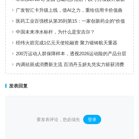
品牌体验
广发智汇卡升级上线，借AI之力，重绘信用卡价值曲
线
医药工业百强榜从第35到第15：一家创新药企的“价值
增长”样本
中国未来净水标杆，为什么是安吉尔？
经纬火箭完成1亿元天使轮融资 聚力锻铸航天重器
200万运动人群保障样本，透视2026运动险的产品分层
与适配逻辑
内调祛斑成消费新主流 百消丹玉妍丸凭实力斩获消费
者认可
发表回复
要发表评论，您必须先
登录
。