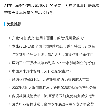
AI在儿童数字内容领域应用的发展，为在线儿童启蒙领域
带来更多高质量的产品和服务。
为您推荐
广发“守护戎光”信用卡面世，致敬“最可爱的人”
本来(BENLAI) 全国七城同步拓店，以可持续设计焕新
品牌体验
广发智汇卡升级上线，借AI之力，重绘信用卡价值曲
线
医药工业百强榜从第35到第15：一家创新药企的“价值
增长”样本
中国未来净水标杆，为什么是安吉尔？
经纬火箭完成1亿元天使轮融资 聚力锻铸航天重器
200万运动人群保障样本，透视2026运动险的产品分层
与适配逻辑
内调祛斑成消费新主流 百消丹玉妍丸凭实力斩获消费
者认可
激光行业舆情迷雾：良性竞争底线何在？赛道争议背