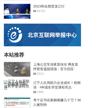
2023和合期货龙江行
46762
本站推荐
上海公交车深夜冒绿光 网友直
呼密室逃脱现场：官方回应
3524
江宁人社局助力企业成长！梧桐
语 · HR成长学堂课程亮点
1990
考个证书在家躺着赚几十万？36
人被刑拘