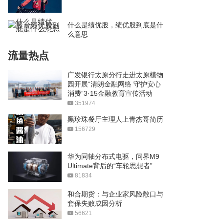
什么是绩优股，绩优股到底是什
么意思
流量热点
广发银行太原分行走进太原植物
园开展“清朗金融网络 守护安心
消费”3·15金融教育宣传活动
351974
黑珍珠餐厅主理人上青杰哥简历
156729
华为同轴分布式电驱，问界M9
Ultimate背后的“车轮思想者”
81834
和合期货：与企业家风险敞口与
套保失败成因分析
56621