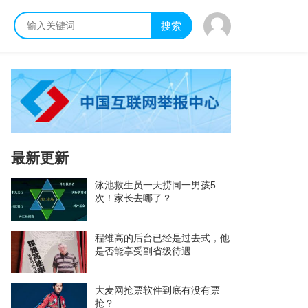
搜索
最新更新
泳池救生员一天捞同一男孩5
次！家长去哪了？
程维高的后台已经是过去式，他
是否能享受副省级待遇
大麦网抢票软件到底有没有票
抢？