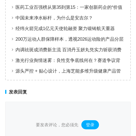
线
医药工业百强榜从第35到第15：一家创新药企的“价值
增长”样本
中国未来净水标杆，为什么是安吉尔？
经纬火箭完成1亿元天使轮融资 聚力锻铸航天重器
200万运动人群保障样本，透视2026运动险的产品分层
与适配逻辑
内调祛斑成消费新主流 百消丹玉妍丸凭实力斩获消费
者认可
激光行业舆情迷雾：良性竞争底线何在？赛道争议背
后值得深思
源头严控 + 贴心设计，上海芝能多维升级健康产品管
理标准
发表回复
要发表评论，您必须先
登录
。