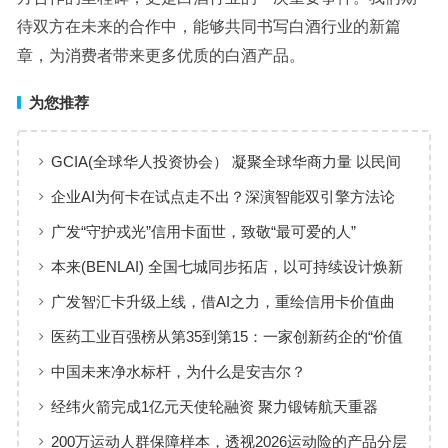
待双方在未来的合作中，能够共同书写白酒行业的新篇
章，为消费者带来更多优质的白酒产品。
为您推荐
GCIA(全球华人投资协会） 凝聚全球华商力量 以民间
交流赋能从业者共同成长
企业AI为何卡在试点走不出？深演智能双引擎方法论
回答：卡点不在模型，而在使用方式
广发“守护戎光”信用卡面世，致敬“最可爱的人”
本来(BENLAI) 全国七城同步拓店，以可持续设计焕新
品牌体验
广发智汇卡升级上线，借AI之力，重绘信用卡价值曲
线
医药工业百强榜从第35到第15：一家创新药企的“价值
增长”样本
中国未来净水标杆，为什么是安吉尔？
经纬火箭完成1亿元天使轮融资 聚力锻铸航天重器
200万运动人群保障样本，透视2026运动险的产品分层