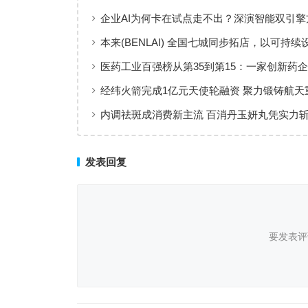
企业AI为何卡在试点走不出？深演智能双引擎
回答：卡点不在模型，而在使用方式
本来(BENLAI) 全国七城同步拓店，以可持续
新品牌体验
医药工业百强榜从第35到第15：一家创新药企
值增长”样本
经纬火箭完成1亿元天使轮融资 聚力锻铸航天
内调祛斑成消费新主流 百消丹玉妍丸凭实力
者认可
发表回复
要发表评