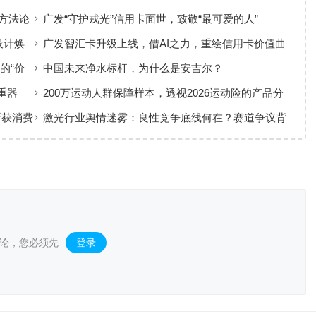
方法论
广发“守护戎光”信用卡面世，致敬“最可爱的人”
设计焕
广发智汇卡升级上线，借AI之力，重绘信用卡价值曲
线
的“价
中国未来净水标杆，为什么是安吉尔？
重器
200万运动人群保障样本，透视2026运动险的产品分
层与适配逻辑
斩获消费
激光行业舆情迷雾：良性竞争底线何在？赛道争议背
后值得深思
论，您必须先
登录
。