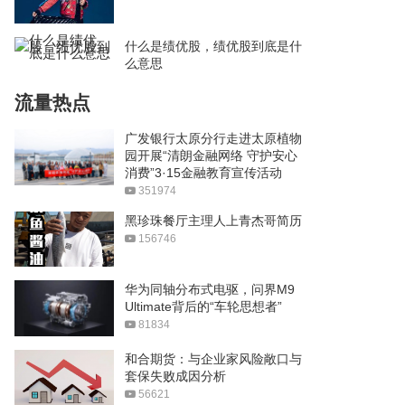
什么是绩优股，绩优股到底是什
么意思
流量热点
广发银行太原分行走进太原植物
园开展“清朗金融网络 守护安心
消费”3·15金融教育宣传活动
351974
黑珍珠餐厅主理人上青杰哥简历
156746
华为同轴分布式电驱，问界M9
Ultimate背后的“车轮思想者”
81834
和合期货：与企业家风险敞口与
套保失败成因分析
56621