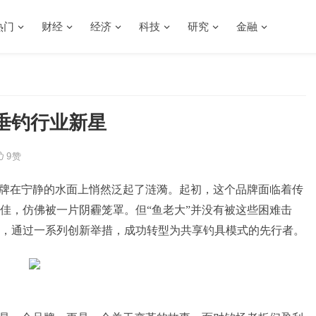
热门
财经
经济
科技
研究
金融
垂钓行业新星
9
赞
品牌在宁静的水面上悄然泛起了涟漪。起初，这个品牌面临着传
佳，仿佛被一片阴霾笼罩。但“鱼老大”并没有被这些困难击
，通过一系列创新举措，成功转型为共享钓具模式的先行者。