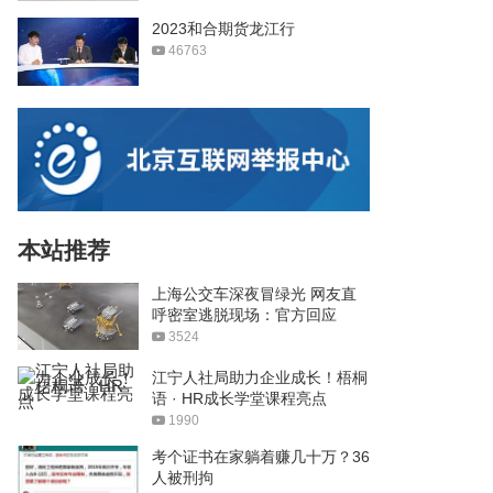
2023和合期货龙江行
46763
本站推荐
上海公交车深夜冒绿光 网友直
呼密室逃脱现场：官方回应
3524
江宁人社局助力企业成长！梧桐
语 · HR成长学堂课程亮点
1990
考个证书在家躺着赚几十万？36
人被刑拘