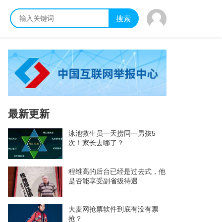
搜索
最新更新
泳池救生员一天捞同一男孩5
次！家长去哪了？
程维高的后台已经是过去式，他
是否能享受副省级待遇
大麦网抢票软件到底有没有票
抢？