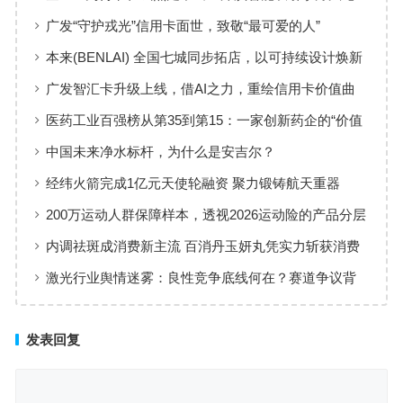
回答：卡点不在模型，而在使用方式
广发“守护戎光”信用卡面世，致敬“最可爱的人”
本来(BENLAI) 全国七城同步拓店，以可持续设计焕新
品牌体验
广发智汇卡升级上线，借AI之力，重绘信用卡价值曲
线
医药工业百强榜从第35到第15：一家创新药企的“价值
增长”样本
中国未来净水标杆，为什么是安吉尔？
经纬火箭完成1亿元天使轮融资 聚力锻铸航天重器
200万运动人群保障样本，透视2026运动险的产品分层
与适配逻辑
内调祛斑成消费新主流 百消丹玉妍丸凭实力斩获消费
者认可
激光行业舆情迷雾：良性竞争底线何在？赛道争议背
后值得深思
发表回复