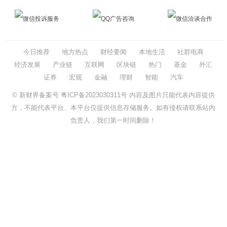
微信投诉服务
QQ广告咨询
微信洽谈合作
今日推荐
地方热点
财经要闻
本地生活
社群电商
经济发展
产业链
互联网
区块链
热门
基金
外汇
证券
宏观
金融
理财
智能
汽车
© 新财界备案号
粤ICP备2023030311号
内容及图片只能代表内容提供
方，不能代表平台、本平台仅提供信息存储服务。如有侵权请联系站内
负责人，我们第一时间删除！