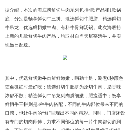
据介绍，本次的海底捞鲜切牛肉系列包括4款产品和1款锅
底，分别是畅享鲜切牛三拼、臻选鲜切牛肥胼、精选鲜切
牛吊龙、优选鲜切嫩牛肉、有料牛骨鲜汤锅。此次海底捞
上新的几款鲜切牛肉产品，均取材自当天屠宰活牛，并实
现当日配送。
其中，优选鲜切嫩牛肉鲜鲜嫩嫩，嚼劲十足，涮煮6秒颜色
变至微红时最好吃；臻选鲜切牛肥胼为原切牛肉，脂香味
浓郁不散；精选鲜切牛吊龙则肉质细嫩，肥瘦适中；畅享
鲜切牛三拼则是3种牛肉搭配，不同的牛肉部位带来不同的
口感，也让牛肉的“鲜”呈现出不同的精彩。同时，门店还设
有专门的切肉师傅，力求不同部位的每一片牛肉都切割到