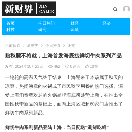
首页
今日热门
财经
经济
科技
研究
金融
当前位置
新财界
今日推荐
正文
贴秋膘不将就，上海首发海底捞鲜切牛肉系列产品
发布: 2024年10月23日
462
0
评论
10
赞
一轮轮的高温天气终于结束，上海迎来了本该属于秋天的
凉爽，热闹沸腾的火锅成了市民秋季用餐的热门选择。深
受上海消费者欢迎的火锅品牌海底捞趁势上新，在推出全
国性秋季新品的基础上，面向上海区域超60家门店推出了
鲜切牛肉系列新品。
鲜切牛肉系列新品登陆上海，当日配送“涮鲜吃鲜”