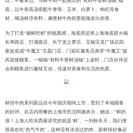
位，不被辜负。与鲜牛肉一起推出的“有料牛骨鲜汤锅”锅
底，以牛骨高汤搭配牛脊骨、玉米、白萝卜、枸杞等食
材，喝汤鲜淳有料，涮煮鲜牛肉则更能激发出肉香。
为了打造“涮鲜吃鲜”的氛围感，海底捞还将上海海底捞火锅
长寿路店、打浦路店、长宁龙之梦店、宝杨宝龙广场店四
家改造成“牛魔王”主题门店，门迎区服务员身穿“牛魔王”披
风迎接顾客。一锅锅“有料牛骨鲜汤锅”上桌时，门店伙伴还
会和顾客进行趣味互动，传递对美食和生活的热爱。
鲜切牛肉系列新品自今年国庆期间上市，受到了本地顾客
的好评。在店内用餐的上海市民沈阿姨表示，她说：“鲜的
很！上海人吃东西最讲究的就是‘鲜’。一到秋冬天，我们便
很喜欢吃‘热气牛肉’，这种没有冰冻过的肉，新鲜得好像还