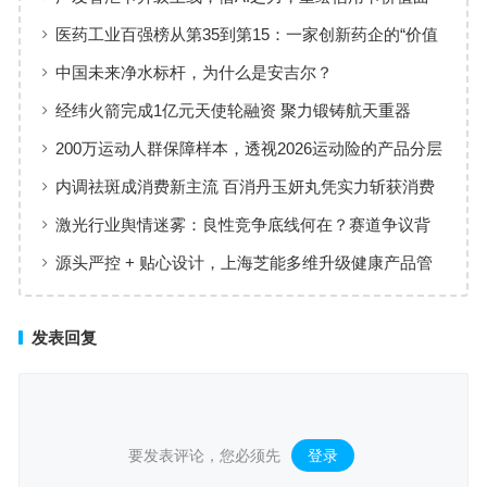
线
医药工业百强榜从第35到第15：一家创新药企的“价值
增长”样本
中国未来净水标杆，为什么是安吉尔？
经纬火箭完成1亿元天使轮融资 聚力锻铸航天重器
200万运动人群保障样本，透视2026运动险的产品分层
与适配逻辑
内调祛斑成消费新主流 百消丹玉妍丸凭实力斩获消费
者认可
激光行业舆情迷雾：良性竞争底线何在？赛道争议背
后值得深思
源头严控 + 贴心设计，上海芝能多维升级健康产品管
理标准
发表回复
要发表评论，您必须先
登录
。