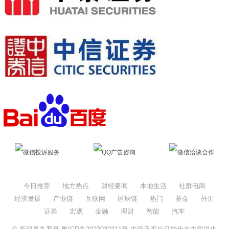
微信投诉服务
QQ广告咨询
微信洽谈合作
今日推荐
地方热点
财经要闻
本地生活
社群电商
经济发展
产业链
互联网
区块链
热门
基金
外汇
证券
宏观
金融
理财
智能
汽车