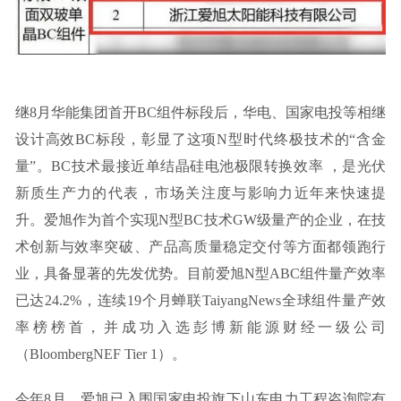
继8月华能集团首开BC组件标段后，华电、国家电投等相继
设计高效BC标段，彰显了这项N型时代终极技术的“含金
量”。BC技术最接近单结晶硅电池极限转换效率 ，是光伏
新质生产力的代表，市场关注度与影响力近年来快速提
升。爱旭作为首个实现N型BC技术GW级量产的企业，在技
术创新与效率突破、产品高质量稳定交付等方面都领跑行
业，具备显著的先发优势。目前爱旭N型ABC组件量产效率
已达24.2%，连续19个月蝉联TaiyangNews全球组件量产效
率榜榜首，并成功入选彭博新能源财经一级公司
（BloombergNEF Tier 1）。
今年8月，爱旭已入围国家电投旗下山东电力工程咨询院有