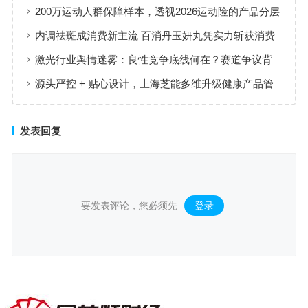
200万运动人群保障样本，透视2026运动险的产品分层
与适配逻辑
内调祛斑成消费新主流 百消丹玉妍丸凭实力斩获消费
者认可
激光行业舆情迷雾：良性竞争底线何在？赛道争议背
后值得深思
源头严控 + 贴心设计，上海芝能多维升级健康产品管
理标准
发表回复
要发表评论，您必须先
登录
。