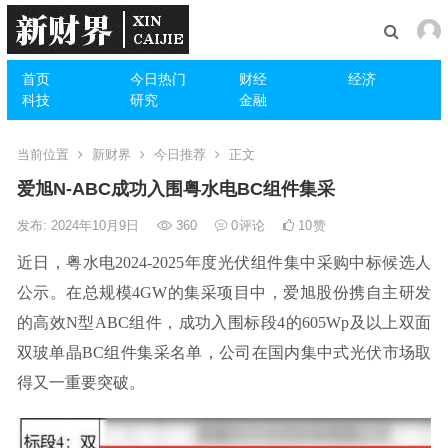
首页
今日热门
财经
经济
科技
研究
金融
当前位置
新财界
今日推荐
正文
爱旭N-ABC成功入围粤水电BC组件集采
发布: 2024年10月9日
360
0
评论
10
赞
近日，粤水电2024-2025年度光伏组件集中采购中标候选人
公示。在总规模4GW的集采项目中，爱旭股份携自主研发
的高效N型ABC组件，成功入围标段4的605Wp及以上双面
双玻单晶BC组件集采名单，公司在国内集中式光伏市场取
得又一重要突破。