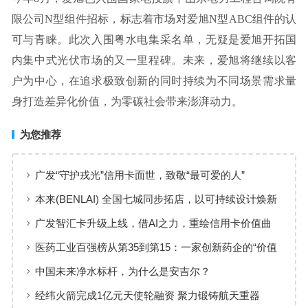
限公司N型组件招标，标志着市场对爱旭N型ABC组件的认
可与青睐。此次入围粤水电集采名单，无疑是爱旭开拓国
内集中式光伏市场的又一里程碑。未来，爱旭将继续以客
户为中心，在追求极致创新的同时持续为不同场景需求量
身打造差异化价值，为零碳社会带来澎湃动力。
为您推荐
广发“守护戎光”信用卡面世，致敬“最可爱的人”
本来(BENLAI) 全国七城同步拓店，以可持续设计焕新
品牌体验
广发智汇卡升级上线，借AI之力，重绘信用卡价值曲
线
医药工业百强榜从第35到第15：一家创新药企的“价值
增长”样本
中国未来净水标杆，为什么是安吉尔？
经纬火箭完成1亿元天使轮融资 聚力锻铸航天重器