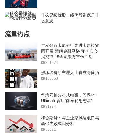
什么是绩优股，绩优股到底是什
么意思
流量热点
广发银行太原分行走进太原植物
园开展“清朗金融网络 守护安心
消费”3·15金融教育宣传活动
351974
黑珍珠餐厅主理人上青杰哥简历
156668
华为同轴分布式电驱，问界M9
Ultimate背后的“车轮思想者”
81834
和合期货：与企业家风险敞口与
套保失败成因分析
56621