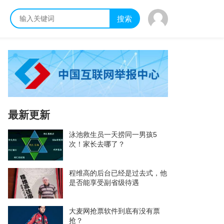
搜索
最新更新
泳池救生员一天捞同一男孩5
次！家长去哪了？
程维高的后台已经是过去式，他
是否能享受副省级待遇
大麦网抢票软件到底有没有票
抢？