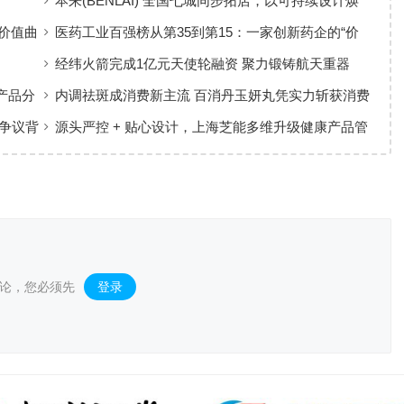
”
本来(BENLAI) 全国七城同步拓店，以可持续设计焕
新品牌体验
价值曲
医药工业百强榜从第35到第15：一家创新药企的“价
值增长”样本
经纬火箭完成1亿元天使轮融资 聚力锻铸航天重器
产品分
内调祛斑成消费新主流 百消丹玉妍丸凭实力斩获消费
者认可
争议背
源头严控 + 贴心设计，上海芝能多维升级健康产品管
理标准
论，您必须先
登录
。