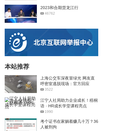
2023和合期货龙江行
46762
本站推荐
上海公交车深夜冒绿光 网友直
呼密室逃脱现场：官方回应
3522
江宁人社局助力企业成长！梧桐
语 · HR成长学堂课程亮点
1990
考个证书在家躺着赚几十万？36
人被刑拘