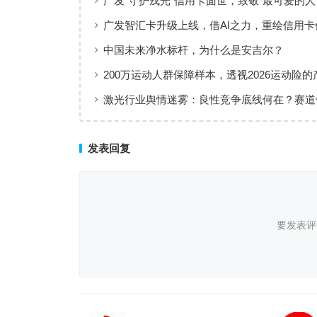
广发“守护戎光”信用卡面世，致敬“最可爱的人
广发智汇卡升级上线，借AI之力，重绘信用卡
线
中国未来净水标杆，为什么是安吉尔？
200万运动人群保障样本，透视2026运动险的
层与适配逻辑
激光行业舆情迷雾：良性竞争底线何在？赛道
后值得深思
发表回复
要发表评