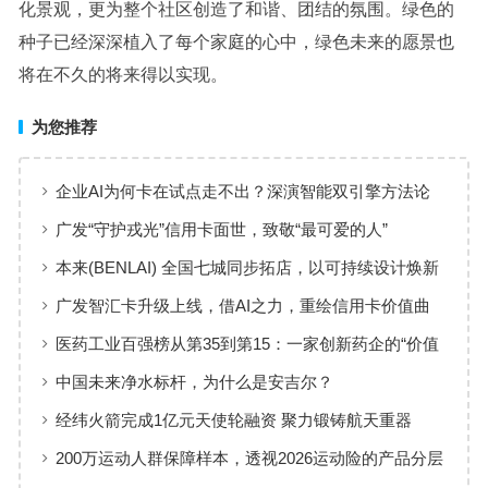
化景观，更为整个社区创造了和谐、团结的氛围。绿色的
种子已经深深植入了每个家庭的心中，绿色未来的愿景也
将在不久的将来得以实现。
为您推荐
企业AI为何卡在试点走不出？深演智能双引擎方法论
回答：卡点不在模型，而在使用方式
广发“守护戎光”信用卡面世，致敬“最可爱的人”
本来(BENLAI) 全国七城同步拓店，以可持续设计焕新
品牌体验
广发智汇卡升级上线，借AI之力，重绘信用卡价值曲
线
医药工业百强榜从第35到第15：一家创新药企的“价值
增长”样本
中国未来净水标杆，为什么是安吉尔？
经纬火箭完成1亿元天使轮融资 聚力锻铸航天重器
200万运动人群保障样本，透视2026运动险的产品分层
与适配逻辑