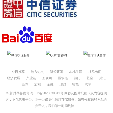
微信投诉服务
QQ广告咨询
微信洽谈合作
今日推荐
地方热点
财经要闻
本地生活
社群电商
经济发展
产业链
互联网
区块链
热门
基金
外汇
证券
宏观
金融
理财
智能
汽车
© 新财界备案号
粤ICP备2023030311号
内容及图片只能代表内容提供
方，不能代表平台、本平台仅提供信息存储服务。如有侵权请联系站内
负责人，我们第一时间删除！