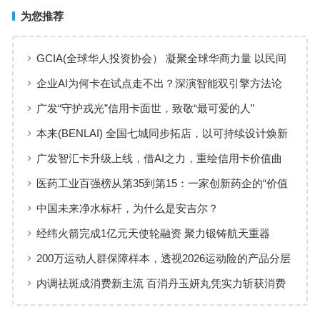
为您推荐
GCIA(全球华人投资协会） 凝聚全球华商力量 以民间
交流赋能从业者共同成长
企业AI为何卡在试点走不出？深演智能双引擎方法论
回答：卡点不在模型，而在使用方式
广发“守护戎光”信用卡面世，致敬“最可爱的人”
本来(BENLAI) 全国七城同步拓店，以可持续设计焕新
品牌体验
广发智汇卡升级上线，借AI之力，重绘信用卡价值曲
线
医药工业百强榜从第35到第15：一家创新药企的“价值
增长”样本
中国未来净水标杆，为什么是安吉尔？
经纬火箭完成1亿元天使轮融资 聚力锻铸航天重器
200万运动人群保障样本，透视2026运动险的产品分层
与适配逻辑
内调祛斑成消费新主流 百消丹玉妍丸凭实力斩获消费
者认可