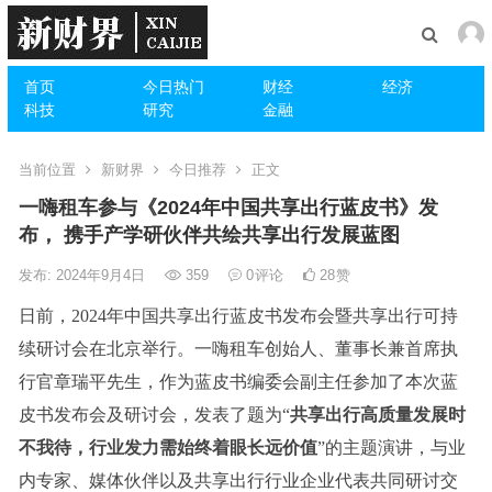
首页
今日热门
财经
经济
科技
研究
金融
当前位置
新财界
今日推荐
正文
一嗨租车参与《2024年中国共享出行蓝皮书》发
布， 携手产学研伙伴共绘共享出行发展蓝图
发布: 2024年9月4日
359
0
评论
28
赞
日前，2024年中国共享出行蓝皮书发布会暨共享出行可持
续研讨会在北京举行。一嗨租车创始人、董事长兼首席执
行官章瑞平先生，作为蓝皮书编委会副主任参加了本次蓝
皮书发布会及研讨会，发表了题为“
共享出行高质量发展时
不我待
，
行业发力需始终着眼长远价值
”的主题演讲，与业
内专家、媒体伙伴以及共享出行行业企业代表共同研讨交