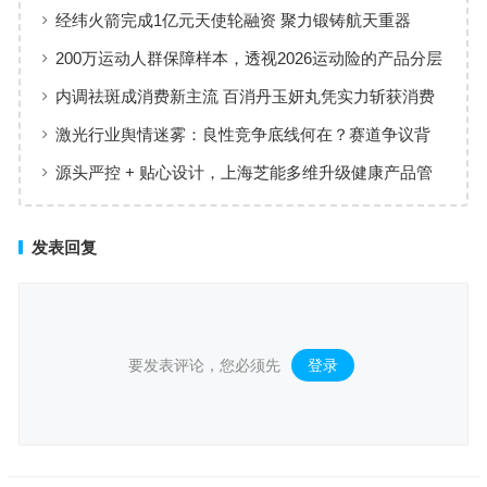
经纬火箭完成1亿元天使轮融资 聚力锻铸航天重器
200万运动人群保障样本，透视2026运动险的产品分层
与适配逻辑
内调祛斑成消费新主流 百消丹玉妍丸凭实力斩获消费
者认可
激光行业舆情迷雾：良性竞争底线何在？赛道争议背
后值得深思
源头严控 + 贴心设计，上海芝能多维升级健康产品管
理标准
发表回复
要发表评论，您必须先
登录
。