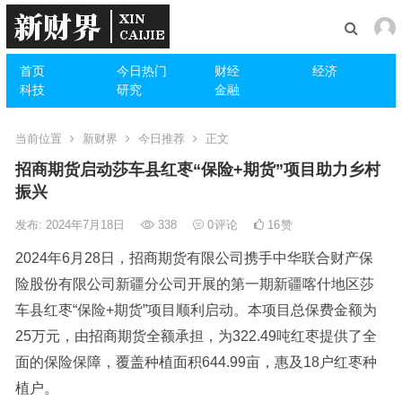
首页
今日热门
财经
经济
科技
研究
金融
当前位置
新财界
今日推荐
正文
招商期货启动莎车县红枣“保险+期货”项目助力乡村
振兴
发布: 2024年7月18日
338
0
评论
16
赞
2024年6月28日，招商期货有限公司携手中华联合财产保
险股份有限公司新疆分公司开展的第一期新疆喀什地区莎
车县红枣“保险+期货”项目顺利启动。本项目总保费金额为
25万元，由招商期货全额承担，为322.49吨红枣提供了全
面的保险保障，覆盖种植面积644.99亩，惠及18户红枣种
植户。