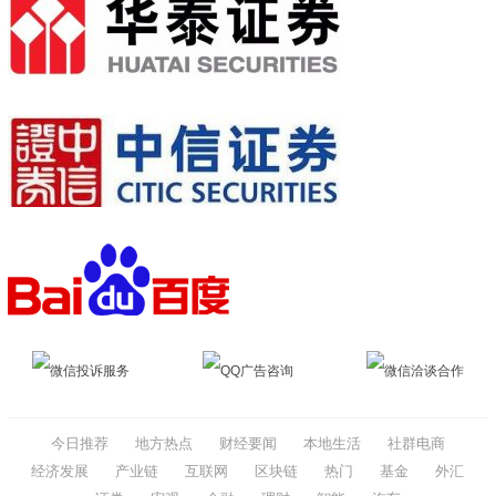
微信投诉服务
QQ广告咨询
微信洽谈合作
今日推荐
地方热点
财经要闻
本地生活
社群电商
经济发展
产业链
互联网
区块链
热门
基金
外汇