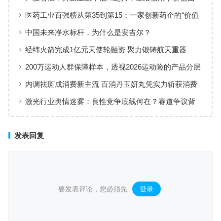
线
医药工业百强榜从第35到第15：一家创新药企的“价值
增长”样本
中国未来净水标杆，为什么是安吉尔？
经纬火箭完成1亿元天使轮融资 聚力锻铸航天重器
200万运动人群保障样本，透视2026运动险的产品分层
与适配逻辑
内调祛斑成消费新主流 百消丹玉妍丸凭实力斩获消费
者认可
激光行业舆情迷雾：良性竞争底线何在？赛道争议背
后值得深思
发表回复
要发表评论，您必须先
登录
。