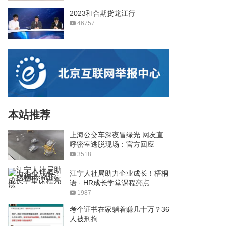
2023和合期货龙江行
46757
本站推荐
上海公交车深夜冒绿光 网友直
呼密室逃脱现场：官方回应
3518
江宁人社局助力企业成长！梧桐
语 · HR成长学堂课程亮点
1987
考个证书在家躺着赚几十万？36
人被刑拘