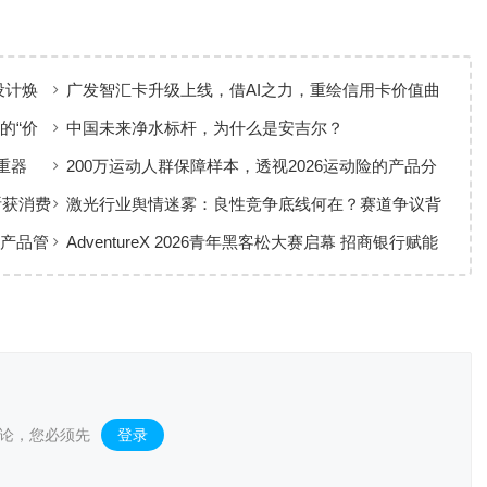
设计焕
广发智汇卡升级上线，借AI之力，重绘信用卡价值曲
线
的“价
中国未来净水标杆，为什么是安吉尔？
重器
200万运动人群保障样本，透视2026运动险的产品分
层与适配逻辑
斩获消费
激光行业舆情迷雾：良性竞争底线何在？赛道争议背
后值得深思
康产品管
AdventureX 2026青年黑客松大赛启幕 招商银行赋能
AI技术新生代
论，您必须先
登录
。