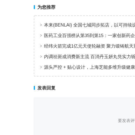
为您推荐
本来(BENLAI) 全国七城同步拓店，以可持续
新品牌体验
医药工业百强榜从第35到第15：一家创新药企
值增长”样本
经纬火箭完成1亿元天使轮融资 聚力锻铸航天
内调祛斑成消费新主流 百消丹玉妍丸凭实力
者认可
源头严控 + 贴心设计，上海芝能多维升级健
理标准
发表回复
要发表评