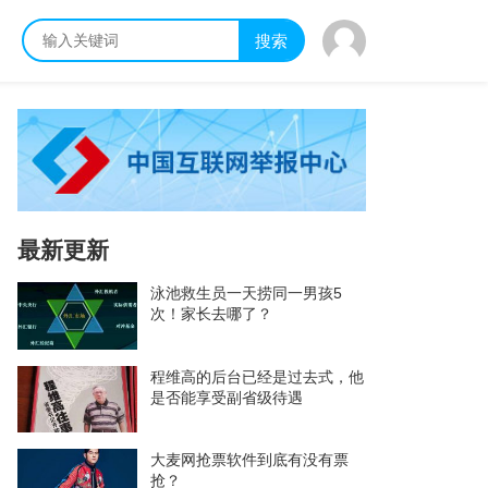
搜索
最新更新
泳池救生员一天捞同一男孩5
次！家长去哪了？
程维高的后台已经是过去式，他
是否能享受副省级待遇
大麦网抢票软件到底有没有票
抢？