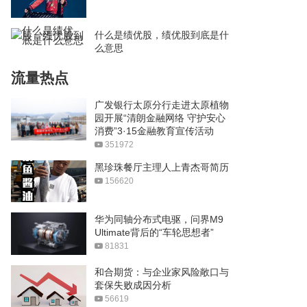
什么是绩优股，绩优股到底是什
么意思
流量热点
广发银行太原分行走进太原植物
园开展“清朗金融网络 守护安心
消费”3·15金融教育宣传活动
351972
黑珍珠餐厅主理人上青杰哥简历
156620
华为同轴分布式电驱，问界M9
Ultimate背后的“车轮思想者”
81831
和合期货：与企业家风险敞口与
套保失败成因分析
56619