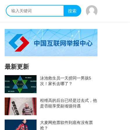
搜索
最新更新
泳池救生员一天捞同一男孩5
次！家长去哪了？
程维高的后台已经是过去式，他
是否能享受副省级待遇
大麦网抢票软件到底有没有票
抢？