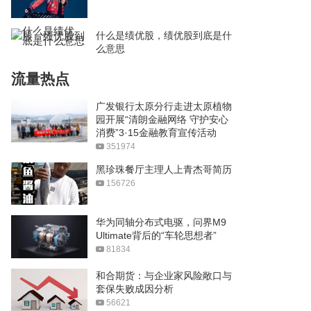
什么是绩优股，绩优股到底是什
么意思
流量热点
广发银行太原分行走进太原植物
园开展“清朗金融网络 守护安心
消费”3·15金融教育宣传活动
351974
黑珍珠餐厅主理人上青杰哥简历
156726
华为同轴分布式电驱，问界M9
Ultimate背后的“车轮思想者”
81834
和合期货：与企业家风险敞口与
套保失败成因分析
56621