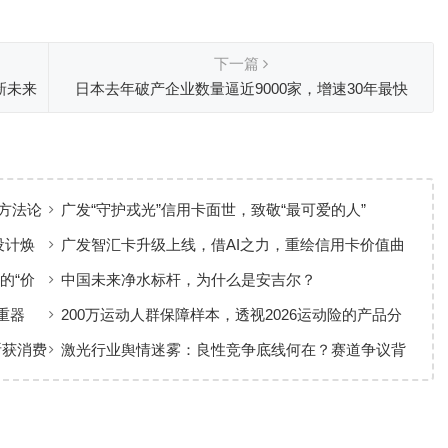
下一篇
新未来
日本去年破产企业数量逼近9000家，增速30年最快
方法论
广发“守护戎光”信用卡面世，致敬“最可爱的人”
设计焕
广发智汇卡升级上线，借AI之力，重绘信用卡价值曲
线
的“价
中国未来净水标杆，为什么是安吉尔？
重器
200万运动人群保障样本，透视2026运动险的产品分
层与适配逻辑
斩获消费
激光行业舆情迷雾：良性竞争底线何在？赛道争议背
后值得深思