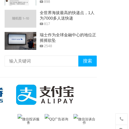
898
全世界海拔最高的快递点，1人
为7000多人送快递
817
瑞士作为全球金融中心的地位正
摇摇欲坠
2548
搜索
微信投诉服
QQ广告咨询
微信洽谈合
务
作