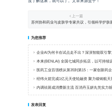
度了解这家，就可以了。文章来源盒子！
上一篇
苏州协和药业与皮肤学专家共议，引领科学护肤
为您推荐
企业AI为何卡在试点走不出？深演智能双引擎
回答：卡点不在模型，而在使用方式
本来(BENLAI) 全国七城同步拓店，以可持续
新品牌体验
医药工业百强榜从第35到第15：一家创新药企
值增长”样本
经纬火箭完成1亿元天使轮融资 聚力锻铸航天
内调祛斑成消费新主流 百消丹玉妍丸凭实力
者认可
发表回复