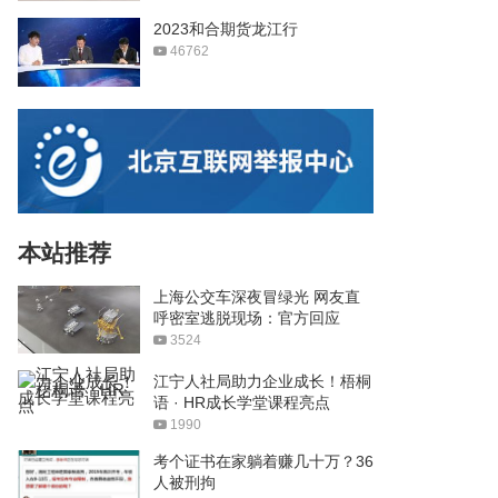
2023和合期货龙江行
46762
本站推荐
上海公交车深夜冒绿光 网友直
呼密室逃脱现场：官方回应
3524
江宁人社局助力企业成长！梧桐
语 · HR成长学堂课程亮点
1990
考个证书在家躺着赚几十万？36
人被刑拘