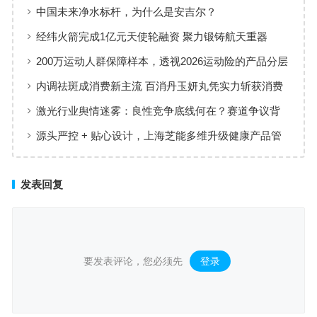
增长”样本
中国未来净水标杆，为什么是安吉尔？
经纬火箭完成1亿元天使轮融资 聚力锻铸航天重器
200万运动人群保障样本，透视2026运动险的产品分层
与适配逻辑
内调祛斑成消费新主流 百消丹玉妍丸凭实力斩获消费
者认可
激光行业舆情迷雾：良性竞争底线何在？赛道争议背
后值得深思
源头严控 + 贴心设计，上海芝能多维升级健康产品管
理标准
发表回复
要发表评论，您必须先
登录
。