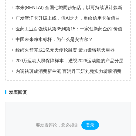
本来(BENLAI) 全国七城同步拓店，以可持续设计焕新
品牌体验
广发智汇卡升级上线，借AI之力，重绘信用卡价值曲
线
医药工业百强榜从第35到第15：一家创新药企的“价值
增长”样本
中国未来净水标杆，为什么是安吉尔？
经纬火箭完成1亿元天使轮融资 聚力锻铸航天重器
200万运动人群保障样本，透视2026运动险的产品分层
与适配逻辑
内调祛斑成消费新主流 百消丹玉妍丸凭实力斩获消费
者认可
发表回复
要发表评论，您必须先
登录
。