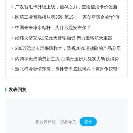
品牌体验
广发智汇卡升级上线，借AI之力，重绘信用卡价值曲
线
医药工业百强榜从第35到第15：一家创新药企的“价值
增长”样本
中国未来净水标杆，为什么是安吉尔？
经纬火箭完成1亿元天使轮融资 聚力锻铸航天重器
200万运动人群保障样本，透视2026运动险的产品分层
与适配逻辑
内调祛斑成消费新主流 百消丹玉妍丸凭实力斩获消费
者认可
激光行业舆情迷雾：良性竞争底线何在？赛道争议背
后值得深思
发表回复
要发表评论，您必须先
登录
。