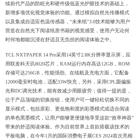
续前代产品的防眩光和硬件级低蓝光护眼技术的基础上，
新增多项优化视觉体验的功能。通过模拟自然光传播模式
以及集成自适应色温传感器，“未来纸”3.0技术能够为用户
营造在自然光下阅读纸质书籍的视觉感受，使用户无论何
时何地都能沉浸在舒适且无负担的阅读体验之中。
TCL NXTPAPER 14 Pro采用14英寸2.8K分辨率显示屏，应
用联发科天玑8020芯片，RAM运行内存高达12GB，ROM
存储可达256GB，性能强劲。在续航及充电方面，它配备
12000毫安时电池，适配33W快充，另外，采用CPL圆偏振
光和DC调光技术，能有效减少用眼疲劳；值得一提的是，
位于产品顶端的切换按钮，使用户可一键轻松切换不同的
显示模式，包括原彩、更低饱和度的彩墨模式或适合阅读
的单色黑墨模式，让用户能够更便捷地享受这款“效率神器”
带来的舒适阅读体验。作为目前世界上首款搭载该技术的
平板电脑，在今年1月的国际消费电子展CES 2024首次亮相