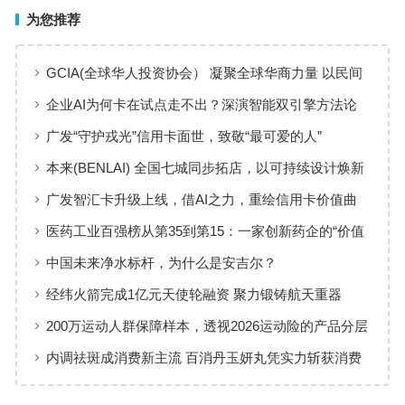
为您推荐
GCIA(全球华人投资协会） 凝聚全球华商力量 以民间
交流赋能从业者共同成长
企业AI为何卡在试点走不出？深演智能双引擎方法论
回答：卡点不在模型，而在使用方式
广发“守护戎光”信用卡面世，致敬“最可爱的人”
本来(BENLAI) 全国七城同步拓店，以可持续设计焕新
品牌体验
广发智汇卡升级上线，借AI之力，重绘信用卡价值曲
线
医药工业百强榜从第35到第15：一家创新药企的“价值
增长”样本
中国未来净水标杆，为什么是安吉尔？
经纬火箭完成1亿元天使轮融资 聚力锻铸航天重器
200万运动人群保障样本，透视2026运动险的产品分层
与适配逻辑
内调祛斑成消费新主流 百消丹玉妍丸凭实力斩获消费
者认可