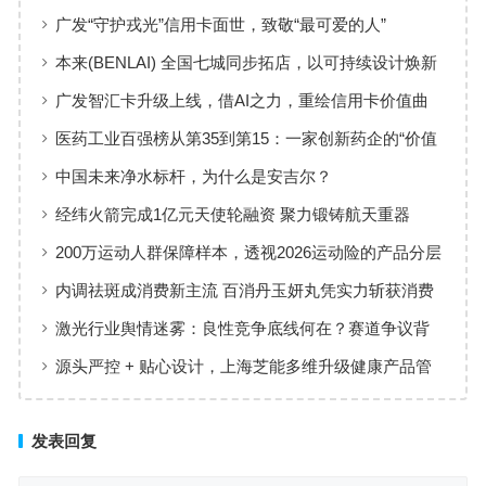
广发“守护戎光”信用卡面世，致敬“最可爱的人”
本来(BENLAI) 全国七城同步拓店，以可持续设计焕新
品牌体验
广发智汇卡升级上线，借AI之力，重绘信用卡价值曲
线
医药工业百强榜从第35到第15：一家创新药企的“价值
增长”样本
中国未来净水标杆，为什么是安吉尔？
经纬火箭完成1亿元天使轮融资 聚力锻铸航天重器
200万运动人群保障样本，透视2026运动险的产品分层
与适配逻辑
内调祛斑成消费新主流 百消丹玉妍丸凭实力斩获消费
者认可
激光行业舆情迷雾：良性竞争底线何在？赛道争议背
后值得深思
源头严控 + 贴心设计，上海芝能多维升级健康产品管
理标准
发表回复