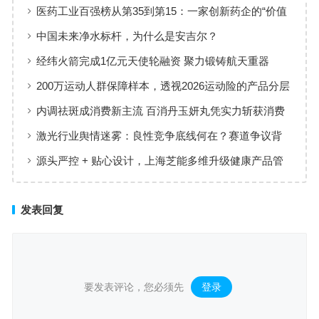
线
医药工业百强榜从第35到第15：一家创新药企的“价值
增长”样本
中国未来净水标杆，为什么是安吉尔？
经纬火箭完成1亿元天使轮融资 聚力锻铸航天重器
200万运动人群保障样本，透视2026运动险的产品分层
与适配逻辑
内调祛斑成消费新主流 百消丹玉妍丸凭实力斩获消费
者认可
激光行业舆情迷雾：良性竞争底线何在？赛道争议背
后值得深思
源头严控 + 贴心设计，上海芝能多维升级健康产品管
理标准
发表回复
要发表评论，您必须先
登录
。