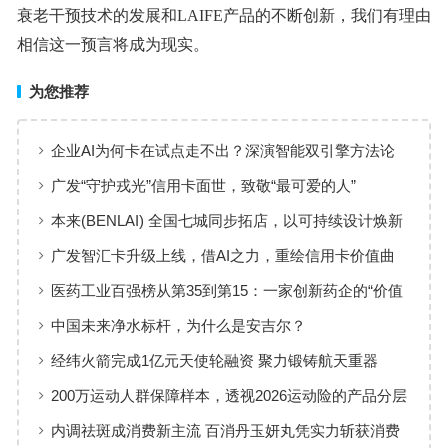
衰老干预技术的发展和LAIFE产品的不断创新，我们有理由
相信这一预言将成为现实。
为您推荐
企业AI为何卡在试点走不出？深演智能双引擎方法论
回答：卡点不在模型，而在使用方式
广发“守护戎光”信用卡面世，致敬“最可爱的人”
本来(BENLAI) 全国七城同步拓店，以可持续设计焕新
品牌体验
广发智汇卡升级上线，借AI之力，重绘信用卡价值曲
线
医药工业百强榜从第35到第15：一家创新药企的“价值
增长”样本
中国未来净水标杆，为什么是安吉尔？
经纬火箭完成1亿元天使轮融资 聚力锻铸航天重器
200万运动人群保障样本，透视2026运动险的产品分层
与适配逻辑
内调祛斑成消费新主流 百消丹玉妍丸凭实力斩获消费