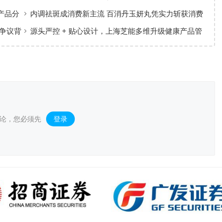
产品分
内调祛斑成消费新主流 百消丹玉妍丸凭实力斩获消费
者认可
争议背
源头严控 + 贴心设计，上海芝能多维升级健康产品管
理标准
论，您必须先
登录
。