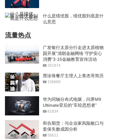
什么是绩优股，绩优股到底是什
么意思
流量热点
广发银行太原分行走进太原植物
园开展“清朗金融网络 守护安心
消费”3·15金融教育宣传活动
351974
黑珍珠餐厅主理人上青杰哥简历
156669
华为同轴分布式电驱，问界M9
Ultimate背后的“车轮思想者”
81834
和合期货：与企业家风险敞口与
套保失败成因分析
56621