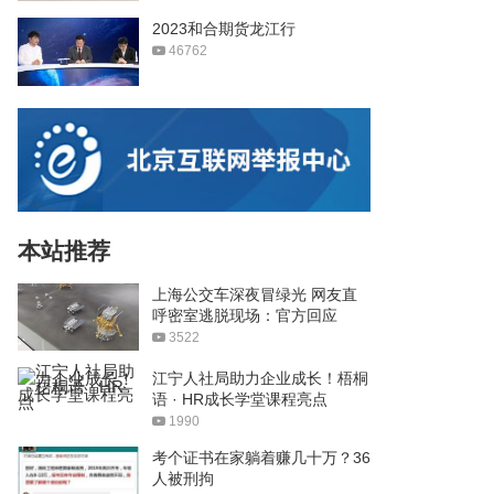
2023和合期货龙江行
46762
本站推荐
上海公交车深夜冒绿光 网友直
呼密室逃脱现场：官方回应
3522
江宁人社局助力企业成长！梧桐
语 · HR成长学堂课程亮点
1990
考个证书在家躺着赚几十万？36
人被刑拘