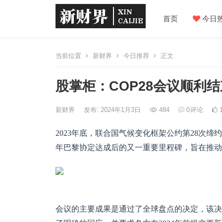
首页
今日
当前位置
新财界
今日推荐
正文
股掌柜：COP28会议顺利
新财界
发布: 2024年1月3日
484
0
评论
1
2023年底，联合国气候变化框架公约第28次缔约
年巴黎协定达成后的又一重要里程碑，旨在推动
会议的主要成果是通过了全球盘点的决定，该决