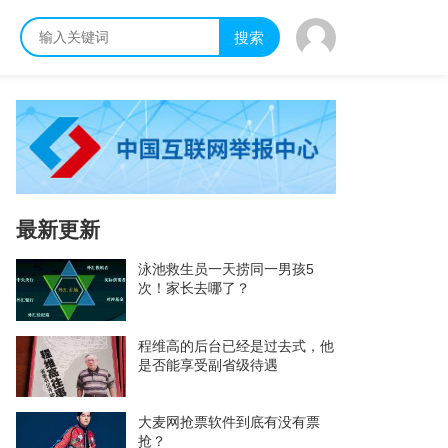
搜索
最新更新
泳池救生员一天捞同一男孩5
次！家长去哪了？
程维高的后台已经是过去式，他
是否能享受副省级待遇
大麦网抢票软件到底有没有票
抢？