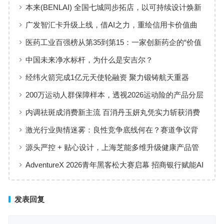
本来(BENLAI) 全国七城同步拓店，以可持续设计焕新
品牌体验
广发智汇卡升级上线，借AI之力，重绘信用卡价值曲
线
医药工业百强榜从第35到第15：一家创新药企的“价值
增长”样本
中国未来净水标杆，为什么是安吉尔？
经纬火箭完成1亿元天使轮融资 聚力锻铸航天重器
200万运动人群保障样本，透视2026运动险的产品分层
与适配逻辑
内调祛斑成消费新主流 百消丹玉妍丸凭实力斩获消费
者认可
激光行业舆情迷雾：良性竞争底线何在？赛道争议背
后值得深思
源头严控 + 贴心设计，上海芝能多维升级健康产品管
理标准
AdventureX 2026青年黑客松大赛启幕 招商银行赋能AI
技术新生代
发表回复