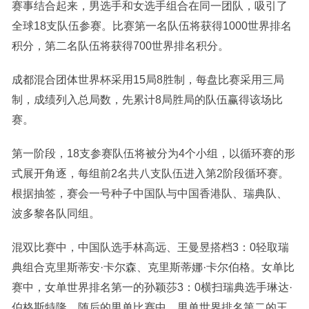
赛事结合起来，男选手和女选手组合在同一团队，吸引了
全球18支队伍参赛。比赛第一名队伍将获得1000世界排名
积分，第二名队伍将获得700世界排名积分。
成都混合团体世界杯采用15局8胜制，每盘比赛采用三局
制，成绩列入总局数，先累计8局胜局的队伍赢得该场比
赛。
第一阶段，18支参赛队伍将被分为4个小组，以循环赛的形
式展开角逐，每组前2名共八支队伍进入第2阶段循环赛。
根据抽签，赛会一号种子中国队与中国香港队、瑞典队、
波多黎各队同组。
混双比赛中，中国队选手林高远、王曼昱搭档3：0轻取瑞
典组合克里斯蒂安·卡尔森、克里斯蒂娜·卡尔伯格。女单比
赛中，女单世界排名第一的孙颖莎3：0横扫瑞典选手琳达·
伯格斯特隆。随后的男单比赛中，男单世界排名第二的王