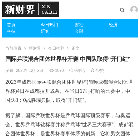
首页
今日热门
财经
经济
科技
研究
金融
当前位置
新财界
今日推荐
正文
国际乒联混合团体世界杯开赛 中国队取得“开门红”
发布: 2023年12月2日
1070
0
评论
40
赞
2023年成都国际乒联混合团体
世界杯
(简称成都混合团体
世
界杯
)4日在成都拉开战幕。在当日17时打响的比赛中，中
国队8：0战胜瑞典队，取得“开门红”。
据了解，国际乒联
世界杯
是乒乓球国际顶级赛事，与奥运
会、世界乒乓球锦标赛并称乒乓球“世界三大赛事”。成都混
合团体世界杯，是世界杯赛事体系的创新，它将男女团体