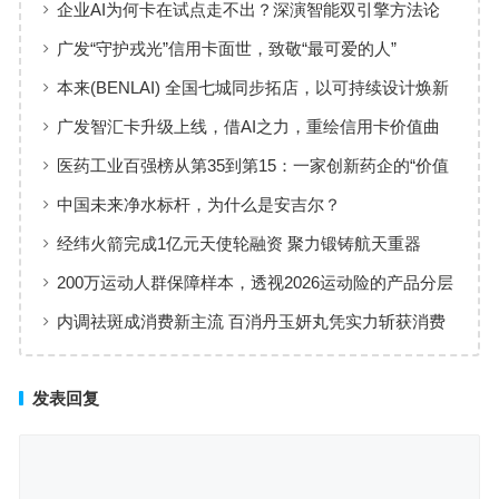
企业AI为何卡在试点走不出？深演智能双引擎方法论
回答：卡点不在模型，而在使用方式
广发“守护戎光”信用卡面世，致敬“最可爱的人”
本来(BENLAI) 全国七城同步拓店，以可持续设计焕新
品牌体验
广发智汇卡升级上线，借AI之力，重绘信用卡价值曲
线
医药工业百强榜从第35到第15：一家创新药企的“价值
增长”样本
中国未来净水标杆，为什么是安吉尔？
经纬火箭完成1亿元天使轮融资 聚力锻铸航天重器
200万运动人群保障样本，透视2026运动险的产品分层
与适配逻辑
内调祛斑成消费新主流 百消丹玉妍丸凭实力斩获消费
者认可
发表回复