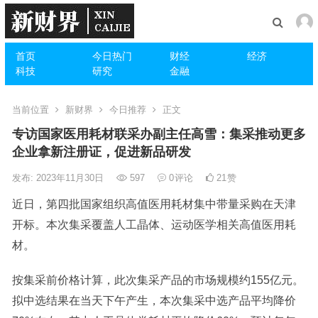
首页
今日热门
财经
经济
科技
研究
金融
当前位置
新财界
今日推荐
正文
专访国家医用耗材联采办副主任高雪：集采推动更多
企业拿新注册证，促进新品研发
发布: 2023年11月30日
597
0
评论
21
赞
近日，第四批国家组织高值医用耗材集中带量采购在天津
开标。本次集采覆盖人工晶体、运动医学相关高值医用耗
材。
按集采前价格计算，此次集采产品的市场规模约155亿元。
拟中选结果在当天下午产生，本次集采中选产品平均降价