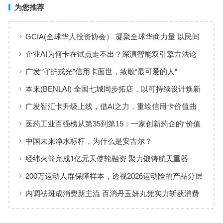
为您推荐
GCIA(全球华人投资协会） 凝聚全球华商力量 以民间
交流赋能从业者共同成长
企业AI为何卡在试点走不出？深演智能双引擎方法论
回答：卡点不在模型，而在使用方式
广发“守护戎光”信用卡面世，致敬“最可爱的人”
本来(BENLAI) 全国七城同步拓店，以可持续设计焕新
品牌体验
广发智汇卡升级上线，借AI之力，重绘信用卡价值曲
线
医药工业百强榜从第35到第15：一家创新药企的“价值
增长”样本
中国未来净水标杆，为什么是安吉尔？
经纬火箭完成1亿元天使轮融资 聚力锻铸航天重器
200万运动人群保障样本，透视2026运动险的产品分层
与适配逻辑
内调祛斑成消费新主流 百消丹玉妍丸凭实力斩获消费
者认可