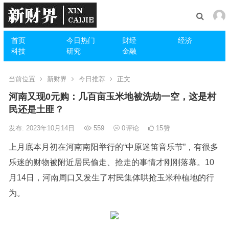
首页
今日热门
财经
经济
科技
研究
金融
当前位置
新财界
今日推荐
正文
河南又现0元购：几百亩玉米地被洗劫一空，这是村
民还是土匪？
发布: 2023年10月14日
559
0
评论
15
赞
上月底本月初在河南南阳举行的“中原迷笛音乐节”，有很多
乐迷的财物被附近居民偷走、抢走的事情才刚刚落幕。10
月14日，河南周口又发生了村民集体哄抢玉米种植地的行
为。