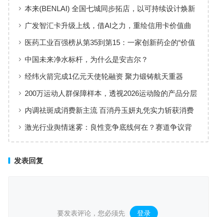
本来(BENLAI) 全国七城同步拓店，以可持续设计焕新
品牌体验
广发智汇卡升级上线，借AI之力，重绘信用卡价值曲
线
医药工业百强榜从第35到第15：一家创新药企的“价值
增长”样本
中国未来净水标杆，为什么是安吉尔？
经纬火箭完成1亿元天使轮融资 聚力锻铸航天重器
200万运动人群保障样本，透视2026运动险的产品分层
与适配逻辑
内调祛斑成消费新主流 百消丹玉妍丸凭实力斩获消费
者认可
激光行业舆情迷雾：良性竞争底线何在？赛道争议背
后值得深思
发表回复
要发表评论，您必须先
登录
。