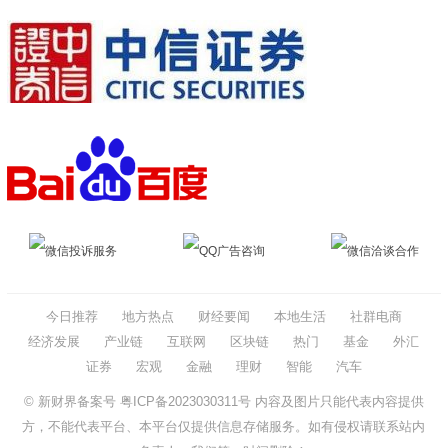
微信投诉服务
QQ广告咨询
微信洽谈合作
今日推荐
地方热点
财经要闻
本地生活
社群电商
经济发展
产业链
互联网
区块链
热门
基金
外汇
证券
宏观
金融
理财
智能
汽车
© 新财界备案号
粤ICP备2023030311号
内容及图片只能代表内容提供
方，不能代表平台、本平台仅提供信息存储服务。如有侵权请联系站内