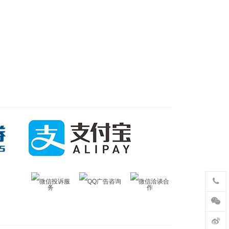
微信投诉服
QQ广告咨询
微信洽谈合
务
作