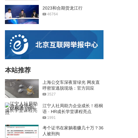
2023和合期货龙江行
46764
本站推荐
上海公交车深夜冒绿光 网友直
呼密室逃脱现场：官方回应
3527
江宁人社局助力企业成长！梧桐
语 · HR成长学堂课程亮点
1991
考个证书在家躺着赚几十万？36
人被刑拘