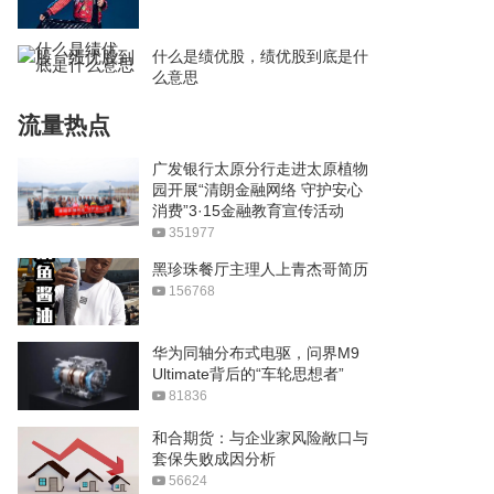
什么是绩优股，绩优股到底是什
么意思
流量热点
广发银行太原分行走进太原植物
园开展“清朗金融网络 守护安心
消费”3·15金融教育宣传活动
351977
黑珍珠餐厅主理人上青杰哥简历
156768
华为同轴分布式电驱，问界M9
Ultimate背后的“车轮思想者”
81836
和合期货：与企业家风险敞口与
套保失败成因分析
56624