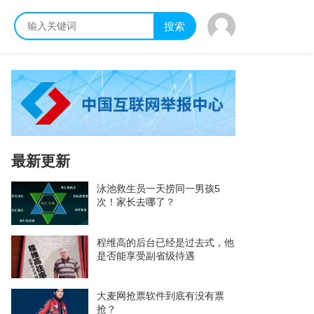
搜索
最新更新
泳池救生员一天捞同一男孩5
次！家长去哪了？
程维高的后台已经是过去式，他
是否能享受副省级待遇
大麦网抢票软件到底有没有票
抢？