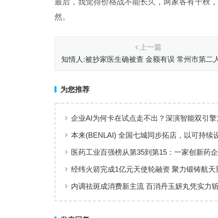
最后，我觉得价格战不能长久，两家各有千秋，
然。
上一篇
知情人:被抄家医生确被查 金额有误 常州市第二
院医生朱某兰被查
为您推荐
企业AI为何卡在试点走不出？深演智能双引擎
回答：卡点不在模型，而在使用方式
本来(BENLAI) 全国七城同步拓店，以可持续
新品牌体验
医药工业百强榜从第35到第15：一家创新药企
值增长”样本
经纬火箭完成1亿元天使轮融资 聚力锻铸航天
内调祛斑成消费新主流 百消丹玉妍丸凭实力
者认可