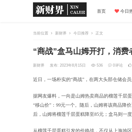
首页
今日
当前位置
新财界
今日推荐
正文
“商战”盒马山姆开打，消费
新财界
发布: 2023年8月15日
536
0
评论
近日，一场朴实的“商战”，在两大头部仓储会
据网友爆料，一向是山姆热卖商品的榴莲千层蛋糕
“移山价”：99元一个。随后，山姆将该商品降
后，山姆将榴莲千层蛋糕降至85元；盒马则一度
从榴莲千层蛋糕引发的价格战，不仅从上海地区