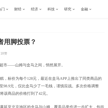
热门
财经
经济
科技
研究
金融
者用脚投票？
18
赞
员超市——山姆与盒马之间，悄然展开。
，标价为每个128元，最近在盒马APP上推出了同类商品的
价至98.9元，仅比盒马少了一毛钱，谨慎应战。多次价格调整
将该商品的价格打到了42元。
蔓延至北京地区的盒马与山姆，覆盖品类也进一步扩大，包括