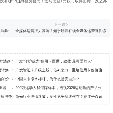
没有哪个山姆会员会为了盒马便宜1元钱而放弃山姆，反之亦
下一篇
人民医
全媒体运营潜力高吗？知乎研职在线全媒体运营官训练
营怎么样
方法论
广发“守护戎光”信用卡面世，致敬“最可爱的人”
设计焕
广发智汇卡升级上线，借AI之力，重绘信用卡价值曲
线
的“价
中国未来净水标杆，为什么是安吉尔？
重器
200万运动人群保障样本，透视2026运动险的产品分
层与适配逻辑
斩获消费
激光行业舆情迷雾：良性竞争底线何在？赛道争议背
后值得深思