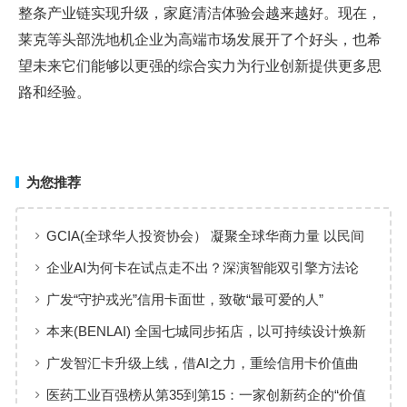
整条产业链实现升级，家庭清洁体验会越来越好。现在，
莱克等头部洗地机企业为高端市场发展开了个好头，也希
望未来它们能够以更强的综合实力为行业创新提供更多思
路和经验。
为您推荐
GCIA(全球华人投资协会） 凝聚全球华商力量 以民间
交流赋能从业者共同成长
企业AI为何卡在试点走不出？深演智能双引擎方法论
回答：卡点不在模型，而在使用方式
广发“守护戎光”信用卡面世，致敬“最可爱的人”
本来(BENLAI) 全国七城同步拓店，以可持续设计焕新
品牌体验
广发智汇卡升级上线，借AI之力，重绘信用卡价值曲
线
医药工业百强榜从第35到第15：一家创新药企的“价值