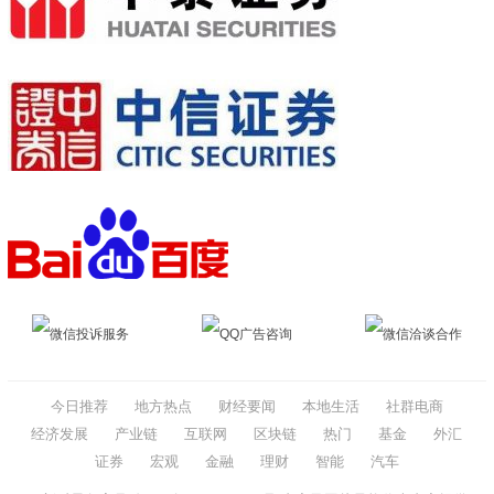
微信投诉服务
QQ广告咨询
微信洽谈合作
今日推荐
地方热点
财经要闻
本地生活
社群电商
经济发展
产业链
互联网
区块链
热门
基金
外汇
证券
宏观
金融
理财
智能
汽车