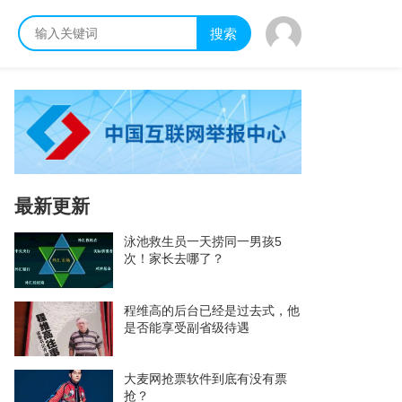
搜索
最新更新
泳池救生员一天捞同一男孩5
次！家长去哪了？
程维高的后台已经是过去式，他
是否能享受副省级待遇
大麦网抢票软件到底有没有票
抢？