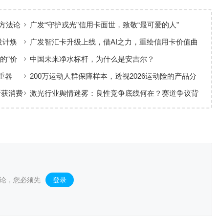
方法论
广发“守护戎光”信用卡面世，致敬“最可爱的人”
设计焕
广发智汇卡升级上线，借AI之力，重绘信用卡价值曲
线
的“价
中国未来净水标杆，为什么是安吉尔？
重器
200万运动人群保障样本，透视2026运动险的产品分
层与适配逻辑
斩获消费
激光行业舆情迷雾：良性竞争底线何在？赛道争议背
后值得深思
论，您必须先
登录
。