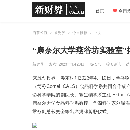
首页
今日
当前位置
新财界
今日推荐
正文
“康奈尔大学燕谷坊实验室”
新财界
发布: 2023年4月28日
575
0
评论
来源创投界：美东时间2023年4月10日，全
（简称Cornell CALS）食品科学系共同合
命科学学院的副院长、微生物学系主任 Esther A
康奈尔大学食品科学系教授、华裔科学家刘瑞海
常务副总裁史奎等出席揭牌剪彩仪式。