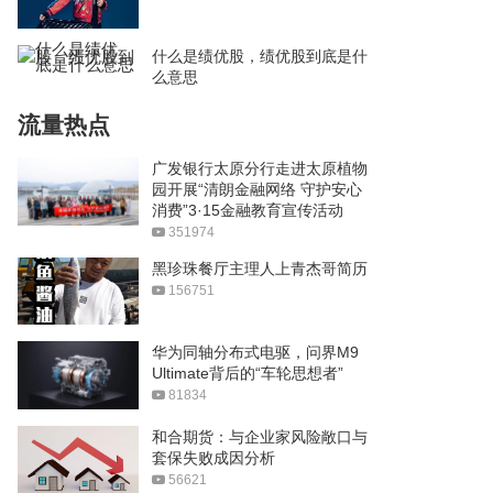
什么是绩优股，绩优股到底是什
么意思
流量热点
广发银行太原分行走进太原植物
园开展“清朗金融网络 守护安心
消费”3·15金融教育宣传活动
351974
黑珍珠餐厅主理人上青杰哥简历
156751
华为同轴分布式电驱，问界M9
Ultimate背后的“车轮思想者”
81834
和合期货：与企业家风险敞口与
套保失败成因分析
56621