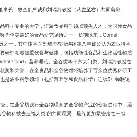
t教授、何均国董事长、史奎副总裁和刘瑞海教授（从左至右）共同剪彩
品科学专业的大学，汇聚食品科学领域顶尖人才，为国际食品
为全美最好的食品研究场所之一。长期以来，Cornell
人员之一，其中该学院刘瑞海教授连续第八年被公认为农业科学
要研究领域侧重饮食与健康，包括功能性食品和生物活性物质
ole food）营养理论、全谷类等十六大门类。刘瑞海教授在
就奖和荣誉，在全食品和全谷物领域培养了百余位优秀科研工
也是农业科学领域（包括营养学和食品科学）连续5年蝉联论
授，在燕谷坊践行全谷物理念的全谷物产业的创新过程中，遇
全谷物科技去造福人类”的共同愿景，最终更加紧密走在一起，