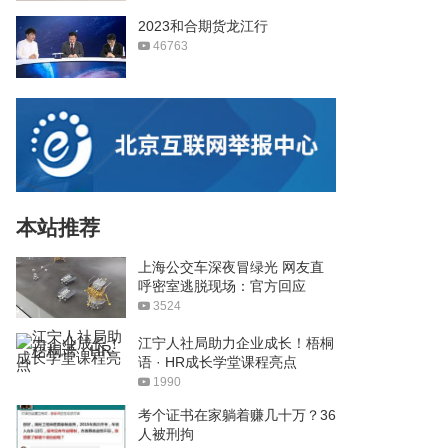
2023和合期货龙江行
46763
本站推荐
上海公交车深夜冒绿光 网友直
呼密室逃脱现场：官方回应
3524
江宁人社局助力企业成长！梧桐
语 · HR成长学堂课程亮点
1990
考个证书在家躺着赚几十万？36
人被刑拘