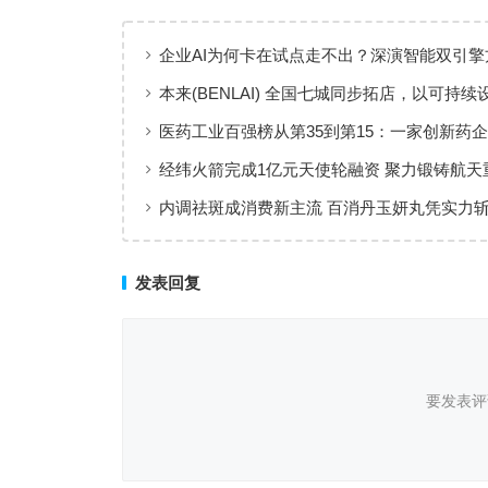
企业AI为何卡在试点走不出？深演智能双引擎
回答：卡点不在模型，而在使用方式
本来(BENLAI) 全国七城同步拓店，以可持续
新品牌体验
医药工业百强榜从第35到第15：一家创新药企
值增长”样本
经纬火箭完成1亿元天使轮融资 聚力锻铸航天
内调祛斑成消费新主流 百消丹玉妍丸凭实力
者认可
发表回复
要发表评