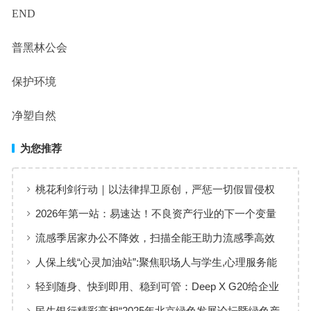
END
普黑林公会
保护环境
净塑自然
为您推荐
桃花利剑行动｜以法律捍卫原创，严惩一切假冒侵权
2026年第一站：易速达！不良资产行业的下一个变量
已出现
流感季居家办公不降效，扫描全能王助力流感季高效
工作
人保上线“心灵加油站”:聚焦职场人与学生,心理服务能
否打破行业惯性?
轻到随身、快到即用、稳到可管：Deep X G20给企业
AI一条更短的落地路径
民生银行精彩亮相“2025年北京绿色发展论坛暨绿色产