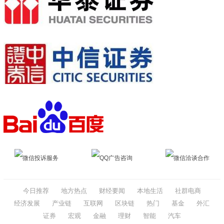
微信投诉服务
QQ广告咨询
微信洽谈合作
今日推荐
地方热点
财经要闻
本地生活
社群电商
经济发展
产业链
互联网
区块链
热门
基金
外汇
证券
宏观
金融
理财
智能
汽车