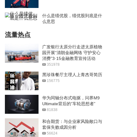
什么是绩优股，绩优股到底是什
么意思
流量热点
广发银行太原分行走进太原植物
园开展“清朗金融网络 守护安心
消费”3·15金融教育宣传活动
351978
黑珍珠餐厅主理人上青杰哥简历
156775
华为同轴分布式电驱，问界M9
Ultimate背后的“车轮思想者”
81838
和合期货：与企业家风险敞口与
套保失败成因分析
56624