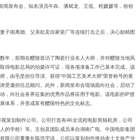
了新闻发布会。知名演员牛犇、潘斌龙、王侃、程媛媛等，纷纷
妻子闹离婚、父亲欲卖自家瓷厂等连续打击之后，决心励精图
数年，前期在醴陵造访了陶瓷行业名人大师，并对醴陵当地风
取得电影总局的拍摄许可证，现各项准备工作已基本完成。该
师，由毛坚担任导演、获得“中国工艺美术大师”荣誉称号的黄
涛受邀担任总顾问。此外，新闻发布会现场面向社会，启动了
动，向社会各界征集的优秀作品将应用于电影。该电影的IP授
展体系，并形成富有醴陵特色的文化标志。
影视策划制作公司。公司打造有4K全流程电影剪辑机房，公司
人的学校》等。主创及团队成员来自湖南广电、中国电影集团
有限公司董事长陈浩宇说，公司以策划创作推动本土文旅产业