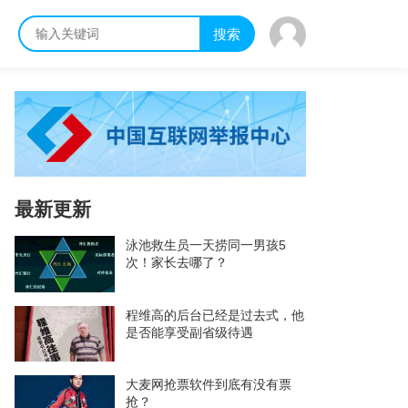
搜索
最新更新
泳池救生员一天捞同一男孩5
次！家长去哪了？
程维高的后台已经是过去式，他
是否能享受副省级待遇
大麦网抢票软件到底有没有票
抢？