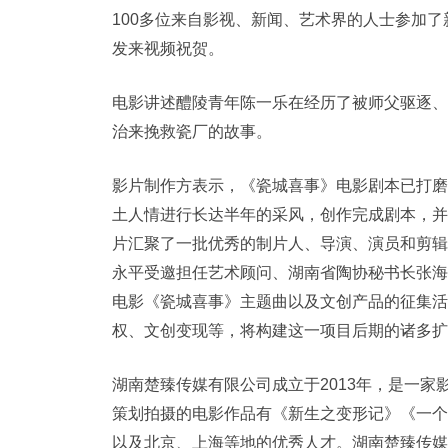
100多位来自影视、新闻、艺术界的人士参加
发来视频祝贺。
电影讲述醴陵青年陈一乐在经历了被师父驱逐、
治来挽救瓷厂的故事。
影片制作方表示，《瓷城喜事》电影剧本已打磨
土人情进行长达半年的采风，创作完成剧本，并
片汇聚了一批优秀的制片人、导演、演员和剪辑
永平受邀担任艺术顾问、湖南省陶协秘书长张海
电影《瓷城喜事》主题曲以及文创产品的征集活
权、文创变现等，将构建这一项目后期的诸多扩
湖南楚臻传媒有限公司成立于2013年，是一家
策划拍摄的电影作品有《新生之变形记》《一个
以及北京、上海等地的优秀人才。湖南楚臻传媒