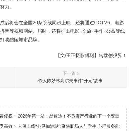
努力。
后将会在全国20条院线同步上映，还将通过CCTV6、电影
抖音等视频网站。届时，还将推出电影+文旅+手作+公益等线
打响醴陵城市品牌。
【文/王正摄影傅聪】转载创投界！
下一篇
铁人陈妙林高尔夫事件“开元”故事
冒侵权
2026年第一站：易速达！不良资产行业的下一个变量
已出现
季高效
人保上线“心灵加油站”:聚焦职场人与学生,心理服务能