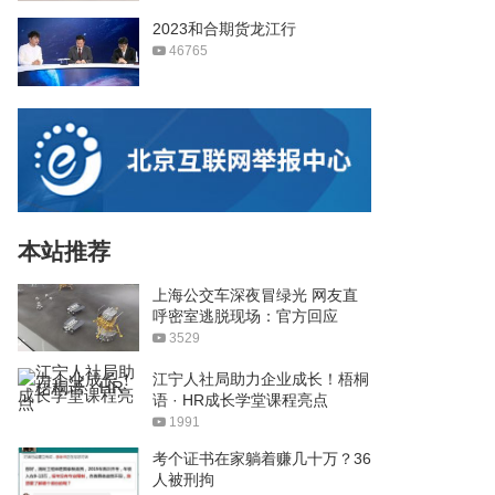
2023和合期货龙江行
46765
本站推荐
上海公交车深夜冒绿光 网友直
呼密室逃脱现场：官方回应
3529
江宁人社局助力企业成长！梧桐
语 · HR成长学堂课程亮点
1991
考个证书在家躺着赚几十万？36
人被刑拘