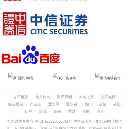
微信投诉服务
QQ广告咨询
微信洽谈合作
今日推荐
地方热点
财经要闻
本地生活
社群电商
经济发展
产业链
互联网
区块链
热门
基金
外汇
证券
宏观
金融
理财
智能
汽车
© 新财界备案号
粤ICP备2023030311号
内容及图片只能代表内容提供
方，不能代表平台、本平台仅提供信息存储服务。如有侵权请联系站内