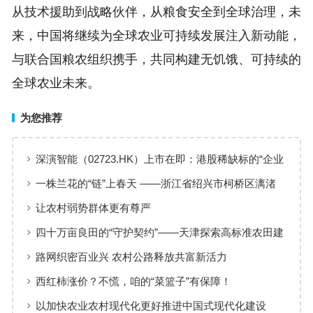
从技术援助到战略伙伴，从粮食安全到全球治理，未
来，中国将继续为全球农业可持续发展注入新动能，
与联合国粮农组织携手，共同构建无饥饿、可持续的
全球农业未来。
为您推荐
深演智能（02723.HK）上市在即：港股稀缺标的“企业
AI决策智能体第一股”正式登场
一株兰花的“链”上春天 ——浙江省绍兴市柯桥区漓渚
镇兰花产业发展观察
让农村弱势群体更有尊严
四十万亩良田的“守护契约”——天津探索高标准农田建
设、管护保险全周期模式观察
路网织密百业兴 农村公路释放共富新活力
西红柿涨价？不慌，咱的“菜篮子”有保障！
以加快农业农村现代化更好推进中国式现代化建设