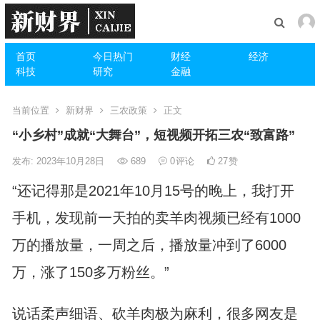
首页
今日热门
财经
经济
科技
研究
金融
当前位置
新财界
三农政策
正文
“小乡村”成就“大舞台”，短视频开拓三农“致富路”
发布: 2023年10月28日
689
0
评论
27
赞
“还记得那是2021年10月15号的晚上，我打开
手机，发现前一天拍的卖羊肉视频已经有1000
万的播放量，一周之后，播放量冲到了6000
万，涨了150多万粉丝。”
说话柔声细语、砍羊肉极为麻利，很多网友是