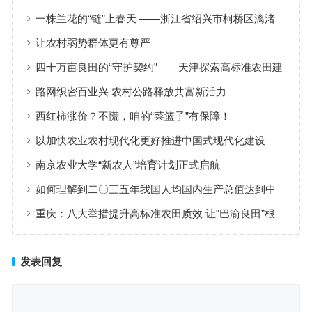
AI决策智能体第一股”正式登场
一株兰花的“链”上春天 ——浙江省绍兴市柯桥区漓渚
镇兰花产业发展观察
让农村弱势群体更有尊严
四十万亩良田的“守护契约”——天津探索高标准农田建
设、管护保险全周期模式观察
路网织密百业兴 农村公路释放共富新活力
西红柿涨价？不慌，咱的“菜篮子”有保障！
以加快农业农村现代化更好推进中国式现代化建设
——从中央农村工作会议看2026年“三农”工作战略部署
南京农业大学“新农人”培育计划正式启航
如何理解到二〇三五年我国人均国内生产总值达到中
等发达国家水平
重庆：八大举措提升高标准农田质效 让“巴渝良田”根
基更稳
发表回复