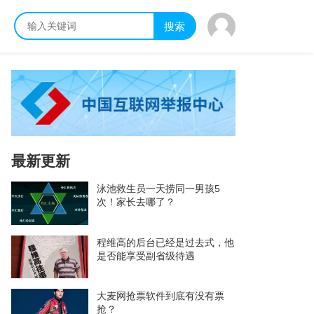
搜索
最新更新
泳池救生员一天捞同一男孩5
次！家长去哪了？
程维高的后台已经是过去式，他
是否能享受副省级待遇
大麦网抢票软件到底有没有票
抢？