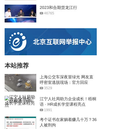
2023和合期货龙江行
46765
本站推荐
上海公交车深夜冒绿光 网友直
呼密室逃脱现场：官方回应
3529
江宁人社局助力企业成长！梧桐
语 · HR成长学堂课程亮点
1991
考个证书在家躺着赚几十万？36
人被刑拘