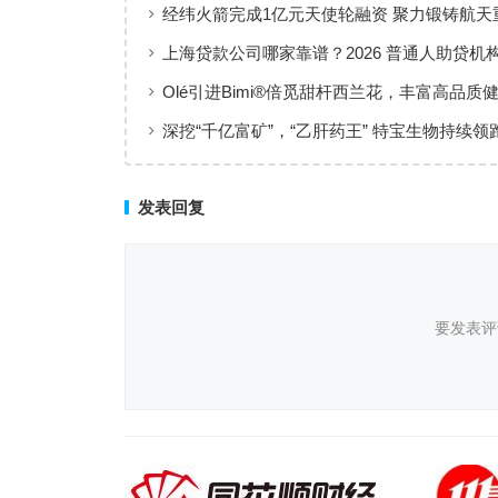
出行添彩
经纬火箭完成1亿元天使轮融资 聚力锻铸航天
上海贷款公司哪家靠谱？2026 普通人助贷机
工薪族借钱选择指南
Olé引进Bimi®倍觅甜杆西兰花，丰富高品质
新选择
深挖“千亿富矿”，“乙肝药王” 特宝生物持续领
临床治愈
发表回复
要发表评