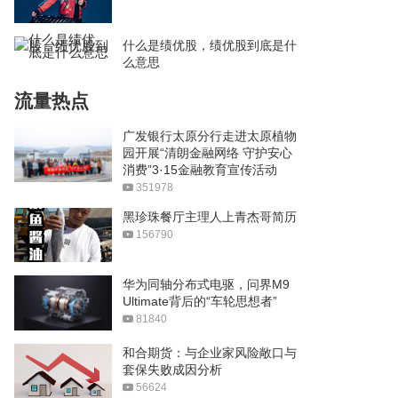
什么是绩优股，绩优股到底是什
么意思
流量热点
广发银行太原分行走进太原植物
园开展“清朗金融网络 守护安心
消费”3·15金融教育宣传活动
351978
黑珍珠餐厅主理人上青杰哥简历
156790
华为同轴分布式电驱，问界M9
Ultimate背后的“车轮思想者”
81840
和合期货：与企业家风险敞口与
套保失败成因分析
56624