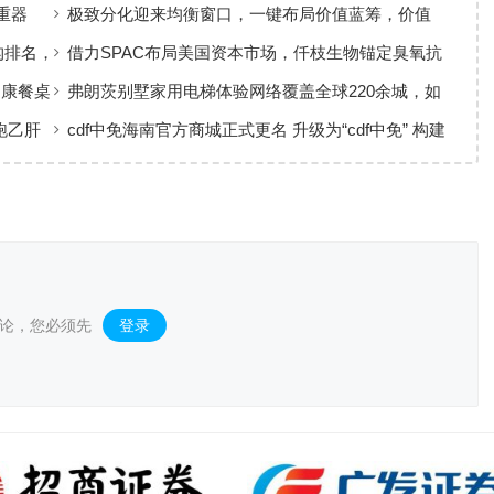
准，定义新会陈皮高质量发展
重器
极致分化迎来均衡窗口，一键布局价值蓝筹，价值
ETF华夏火热开售
构排名，
借力SPAC布局美国资本市场，仟枝生物锚定臭氧抗
菌黄金赛道
健康餐桌
弗朗茨别墅家用电梯体验网络覆盖全球220余城，如
何实现高效服务响应
跑乙肝
cdf中免海南官方商城正式更名 升级为“cdf中免” 构建
全场景购物生态
论，您必须先
登录
。