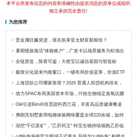
本平台所发布信息的内容和准确性由提供消息的原单位或组织
独立承担完全责任!
为您推荐
贵金属狂飙突进，谁在执掌亚太财富新枢纽？
暑期慢旅激活“体验账户”，广发卡以场景服务为松弛出
行添彩
全链质造，陈香可鉴：大柑宝以诚信基因与智造标
准，定义新会陈皮高质量发展
极致分化迎来均衡窗口，一键布局价值蓝筹，价值ETF
华夏火热开售
上海贷款公司哪家靠谱？2026 普通人助贷机构排名，
工薪族借钱选择指南
借力SPAC布局美国资本市场，仟枝生物锚定臭氧抗菌
黄金赛道
Olé引进Bimi®倍觅甜杆西兰花，丰富高品质健康餐桌
新选择
弗朗茨别墅家用电梯体验网络覆盖全球220余城，如何
实现高效服务响应
深挖“千亿富矿”，“乙肝药王” 特宝生物持续领跑乙肝临
床治愈
cdf中免海南官方商城正式更名 升级为“cdf中免” 构建全