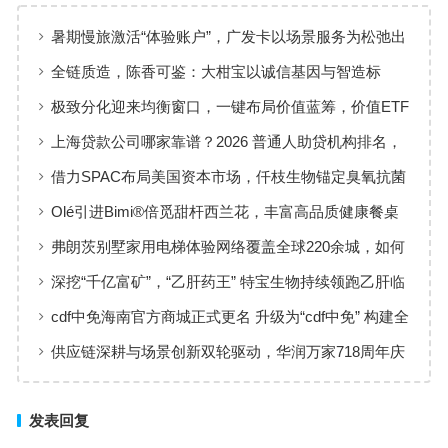
暑期慢旅激活“体验账户”，广发卡以场景服务为松弛出
行添彩
全链质造，陈香可鉴：大柑宝以诚信基因与智造标
准，定义新会陈皮高质量发展
极致分化迎来均衡窗口，一键布局价值蓝筹，价值ETF
华夏火热开售
上海贷款公司哪家靠谱？2026 普通人助贷机构排名，
工薪族借钱选择指南
借力SPAC布局美国资本市场，仟枝生物锚定臭氧抗菌
黄金赛道
Olé引进Bimi®倍觅甜杆西兰花，丰富高品质健康餐桌
新选择
弗朗茨别墅家用电梯体验网络覆盖全球220余城，如何
实现高效服务响应
深挖“千亿富矿”，“乙肝药王” 特宝生物持续领跑乙肝临
床治愈
cdf中免海南官方商城正式更名 升级为“cdf中免” 构建全
场景购物生态
供应链深耕与场景创新双轮驱动，华润万家718周年庆
激活夏日品质消费
发表回复